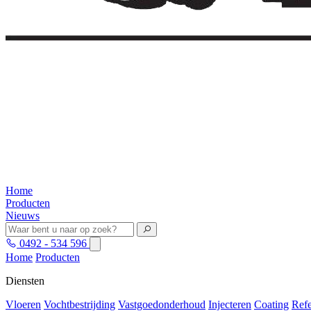
Home
Producten
Nieuws
0492 - 534 596
Home
Producten
Diensten
Vloeren
Vochtbestrijding
Vastgoedonderhoud
Injecteren
Coating
Refe