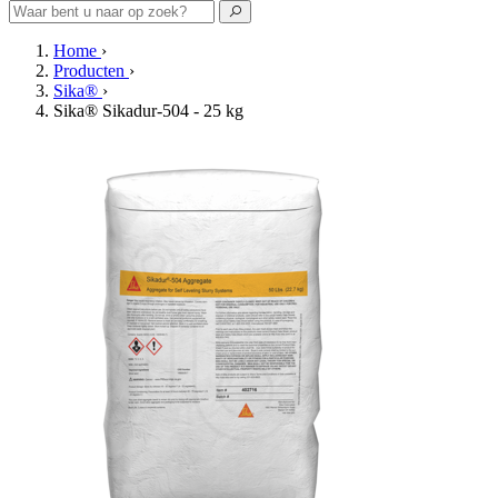
Home
›
Producten
›
Sika®
›
Sika® Sikadur-504 - 25 kg