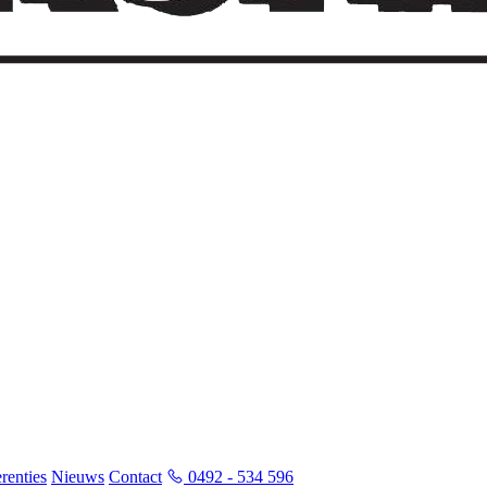
renties
Nieuws
Contact
0492 - 534 596