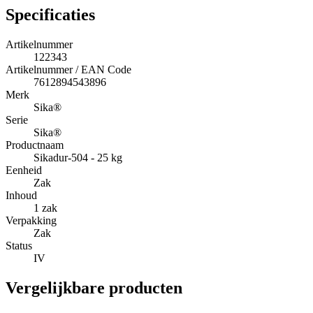
Specificaties
Artikelnummer
122343
Artikelnummer / EAN Code
7612894543896
Merk
Sika®
Serie
Sika®
Productnaam
Sikadur-504 - 25 kg
Eenheid
Zak
Inhoud
1 zak
Verpakking
Zak
Status
IV
Vergelijkbare producten