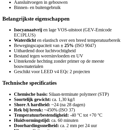
Aansluitvoegen in gebouwen
Binnen- en buitengebruik
Belangrijkste eigenschappen
Isocyanaatvrij
en lage VOS-uitstoot (GEV-Emicode
EC1PLUS)
Waterdicht
en elastisch over een breed temperatuurbereik
Bewegingscapaciteit van
± 25%
(ISO 9047)
Uithardend door luchtvochtigheid
Bestand tegen weersinvloeden en UV
Uitstekende hechting zonder primer op de meeste
bouwmaterialen
Geschikt voor LEED v4 EQc 2 projecten
Technische specificaties
Chemische basis:
Silaan-terminate polymeer (STP)
Soortelijk gewicht:
ca. 1,30 kg/l
Shore A hardheid:
~24 (na 28 dagen)
Rek bij breuk:
~450% (ISO 37)
Temperatuurbestendigheid:
-40 °C tot +70 °C
Huidvormingstijd:
ca. 60 minuten
Doorhardingssnelheid:
ca. 2 mm per 24 uur