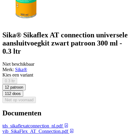
Sika® Sikaflex AT connection universele
aansluitvoegkit zwart patroon 300 ml -
0.3 ltr
Niet beschikbaar
Merk:
Sika®
Kies een variant
0.3 ltr
12 patroon
112 doos
Niet op voorraad
Documenten
tds_sikaflexatconnection_nl.pdf
vib_SikaFlex_AT_Connection.pdf