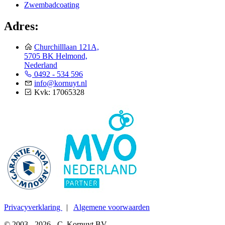
Zwembadcoating
Adres:
Churchilllaan 121A,
5705 BK Helmond,
Nederland
0492 - 534 596
info@kornuyt.nl
Kvk: 17065328
Privacyverklaring
|
Algemene voorwaarden
© 2003 - 2026 - C. Kornuyt BV