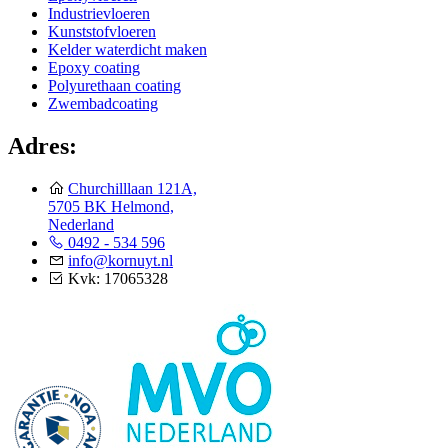
Industrievloeren
Kunststofvloeren
Kelder waterdicht maken
Epoxy coating
Polyurethaan coating
Zwembadcoating
Adres:
Churchilllaan 121A,
5705 BK Helmond,
Nederland
0492 - 534 596
info@kornuyt.nl
Kvk: 17065328