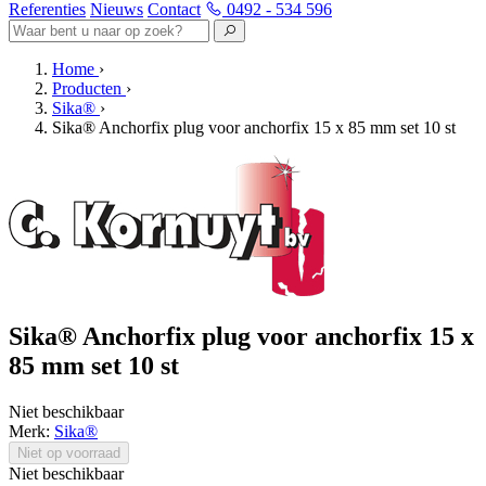
Referenties
Nieuws
Contact
0492 - 534 596
Home
›
Producten
›
Sika®
›
Sika® Anchorfix plug voor anchorfix 15 x 85 mm set 10 st
Sika® Anchorfix plug voor anchorfix 15 x
85 mm set 10 st
Niet beschikbaar
Merk:
Sika®
Niet op voorraad
Niet beschikbaar