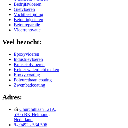
Bedrijfsvloeren
Gietvloeren
Vochtbestrijding
Beton injecteren
Betonreparatie
Vloerrenovatie
Veel bezocht:
Epoxyvloeren
Industrievloeren
Kunststofvloeren
Kelder waterdicht maken
Epoxy coating
Polyurethaan coating
Zwembadcoating
Adres:
Churchilllaan 121A,
5705 BK Helmond,
Nederland
0492 - 534 596