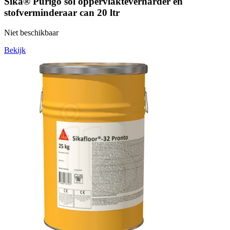
Sika® Purigo sol oppervlakteverharder en
stofverminderaar can 20 ltr
Niet beschikbaar
Bekijk