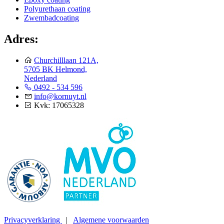
Polyurethaan coating
Zwembadcoating
Adres:
Churchilllaan 121A,
5705 BK Helmond,
Nederland
0492 - 534 596
info@kornuyt.nl
Kvk: 17065328
Privacyverklaring
|
Algemene voorwaarden