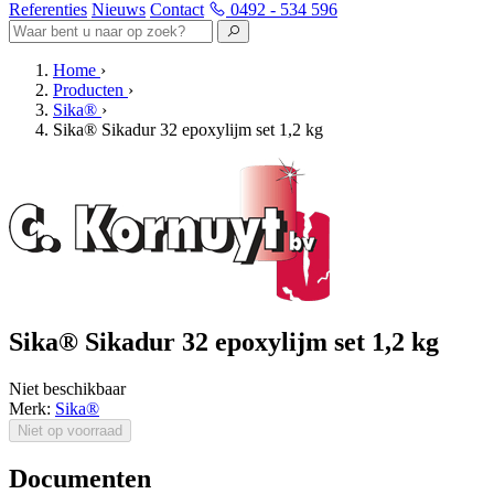
Referenties
Nieuws
Contact
0492 - 534 596
Home
›
Producten
›
Sika®
›
Sika® Sikadur 32 epoxylijm set 1,2 kg
Sika® Sikadur 32 epoxylijm set 1,2 kg
Niet beschikbaar
Merk:
Sika®
Niet op voorraad
Documenten