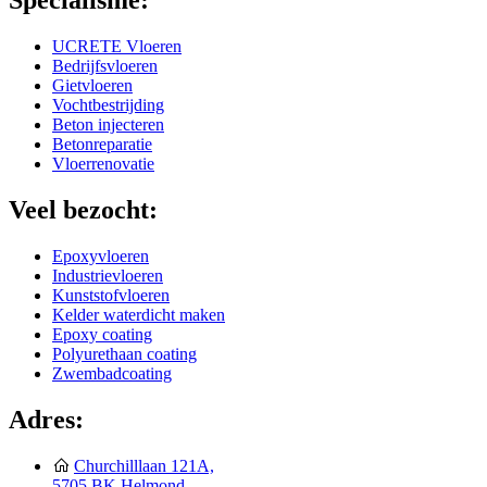
Specialisme:
UCRETE Vloeren
Bedrijfsvloeren
Gietvloeren
Vochtbestrijding
Beton injecteren
Betonreparatie
Vloerrenovatie
Veel bezocht:
Epoxyvloeren
Industrievloeren
Kunststofvloeren
Kelder waterdicht maken
Epoxy coating
Polyurethaan coating
Zwembadcoating
Adres:
Churchilllaan 121A,
5705 BK Helmond,