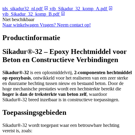
tds_sikadur32_nl.pdf
vib_Sikadur_32_komp_A.pdf
vib_Sikadur_32_komp_B.pdf
Niet beschikbaar
Naar winkelwagen
Vragen? Neem contact op!
Productinformatie
Sikadur®-32 – Epoxy Hechtmiddel voor
Beton en Constructieve Verbindingen
Sikadur®-32
is een oplosmiddelvrij,
2-componenten hechtmiddel
op epoxybasis
, ontwikkeld voor het realiseren van een zeer sterke
en duurzame hechting tussen nieuw en bestaand beton. Door de
hoge mechanische prestaties wordt een hechtsterkte bereikt die
hoger is dan de treksterkte van beton zelf
, waardoor
Sikadur®-32 breed inzetbaar is in constructieve toepassingen.
Toepassingsgebieden
Sikadur®-32 wordt toegepast waar een betrouwbare hechting
vereist is, zoals: