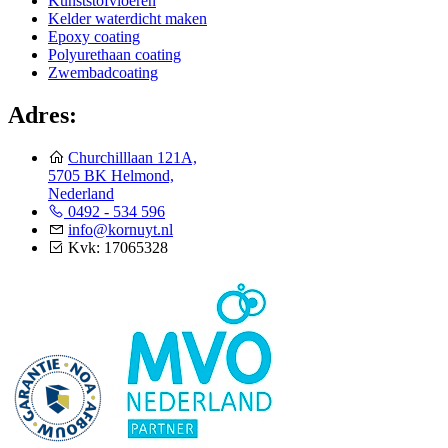
Kunststofvloeren
Kelder waterdicht maken
Epoxy coating
Polyurethaan coating
Zwembadcoating
Adres:
Churchilllaan 121A,
5705 BK Helmond,
Nederland
0492 - 534 596
info@kornuyt.nl
Kvk: 17065328