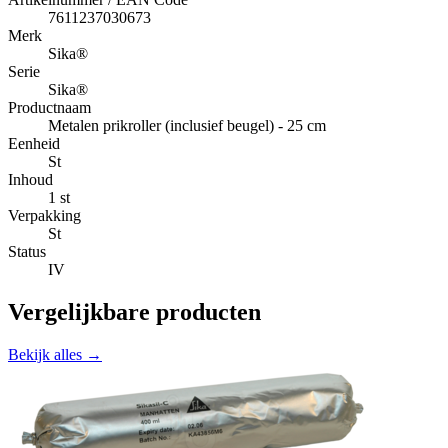
7611237030673
Merk
Sika®
Serie
Sika®
Productnaam
Metalen prikroller (inclusief beugel) - 25 cm
Eenheid
St
Inhoud
1 st
Verpakking
St
Status
IV
Vergelijkbare producten
Bekijk alles →