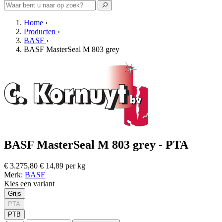
Home
›
Producten
›
BASF
›
BASF MasterSeal M 803 grey
BASF MasterSeal M 803 grey - PTA
€ 3.275,80
€ 14,89 per kg
Merk:
BASF
Kies een variant
Grijs
PTA
PTB