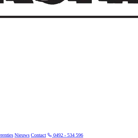
renties
Nieuws
Contact
0492 - 534 596