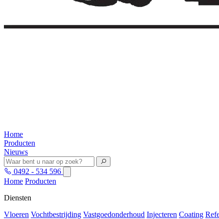
Home
Producten
Nieuws
0492 - 534 596
Home
Producten
Diensten
Vloeren
Vochtbestrijding
Vastgoedonderhoud
Injecteren
Coating
Refe