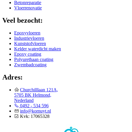
Betonreparatie
Vloerrenovatie
Veel bezocht:
Epoxyvloeren
Industrievloeren
Kunststofvloeren
Kelder waterdicht maken
Epoxy coating
Polyurethaan coating
Zwembadcoating
Adres:
Churchilllaan 121A,
5705 BK Helmond,
Nederland
0492 - 534 596
info@kornuyt.nl
Kvk: 17065328