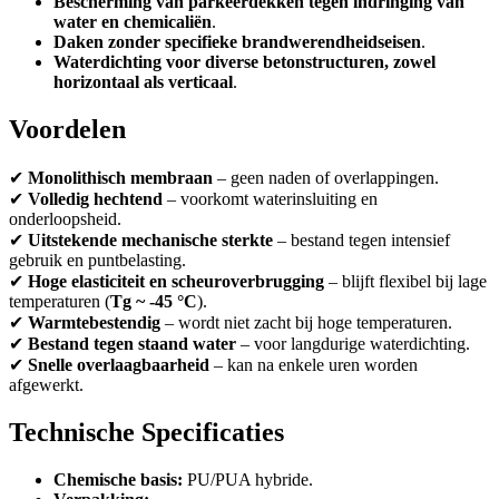
Bescherming van parkeerdekken tegen indringing van
water en chemicaliën
.
Daken zonder specifieke brandwerendheidseisen
.
Waterdichting voor diverse betonstructuren, zowel
horizontaal als verticaal
.
Voordelen
✔
Monolithisch membraan
– geen naden of overlappingen.
✔
Volledig hechtend
– voorkomt waterinsluiting en
onderloopsheid.
✔
Uitstekende mechanische sterkte
– bestand tegen intensief
gebruik en puntbelasting.
✔
Hoge elasticiteit en scheuroverbrugging
– blijft flexibel bij lage
temperaturen (
Tg ~ -45 °C
).
✔
Warmtebestendig
– wordt niet zacht bij hoge temperaturen.
✔
Bestand tegen staand water
– voor langdurige waterdichting.
✔
Snelle overlaagbaarheid
– kan na enkele uren worden
afgewerkt.
Technische Specificaties
Chemische basis:
PU/PUA hybride.