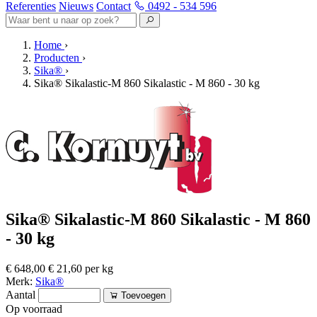
Referenties
Nieuws
Contact
0492 - 534 596
Home
›
Producten
›
Sika®
›
Sika® Sikalastic-M 860 Sikalastic - M 860 - 30 kg
Sika® Sikalastic-M 860 Sikalastic - M 860
- 30 kg
€ 648,00
€ 21,60 per kg
Merk:
Sika®
Aantal
Toevoegen
Op voorraad