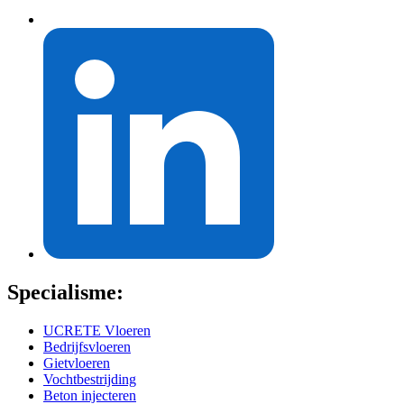
Specialisme:
UCRETE Vloeren
Bedrijfsvloeren
Gietvloeren
Vochtbestrijding
Beton injecteren