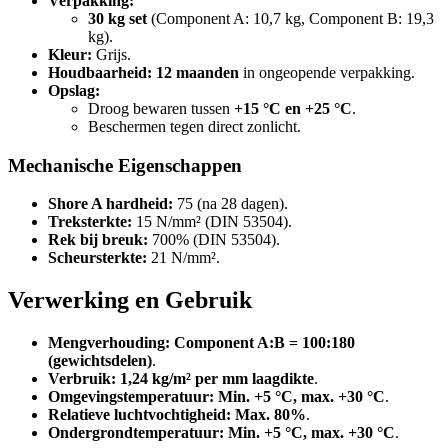
Verpakking:
30 kg set
(Component A: 10,7 kg, Component B: 19,3
kg).
Kleur:
Grijs.
Houdbaarheid:
12 maanden
in ongeopende verpakking.
Opslag:
Droog bewaren tussen
+15 °C en +25 °C
.
Beschermen tegen direct zonlicht.
Mechanische Eigenschappen
Shore A hardheid:
75 (na 28 dagen).
Treksterkte:
15 N/mm² (DIN 53504).
Rek bij breuk:
700% (DIN 53504).
Scheursterkte:
21 N/mm².
Verwerking en Gebruik
Mengverhouding:
Component A:B = 100:180
(gewichtsdelen)
.
Verbruik:
1,24 kg/m² per mm laagdikte
.
Omgevingstemperatuur:
Min. +5 °C, max. +30 °C
.
Relatieve luchtvochtigheid:
Max. 80%
.
Ondergrondtemperatuur:
Min. +5 °C, max. +30 °C
.