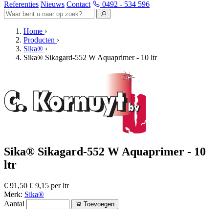
Referenties
Nieuws
Contact
0492 - 534 596
Home
›
Producten
›
Sika®
›
Sika® Sikagard-552 W Aquaprimer - 10 ltr
Sika® Sikagard-552 W Aquaprimer - 10
ltr
€ 91,50
€ 9,15 per ltr
Merk:
Sika®
Aantal
Toevoegen