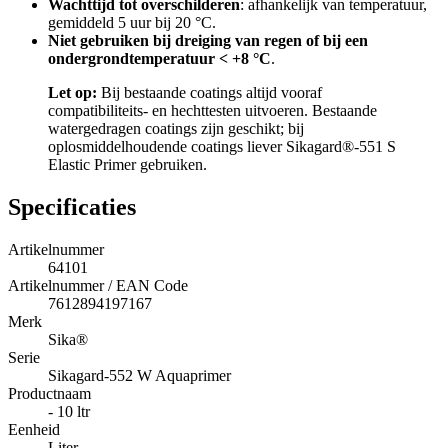
Wachttijd tot overschilderen
: afhankelijk van temperatuur,
gemiddeld 5 uur bij 20 °C.
Niet gebruiken bij dreiging van regen of bij een
ondergrondtemperatuur < +8 °C
.
Let op:
Bij bestaande coatings altijd vooraf
compatibiliteits- en hechttesten uitvoeren. Bestaande
watergedragen coatings zijn geschikt; bij
oplosmiddelhoudende coatings liever Sikagard®-551 S
Elastic Primer gebruiken.
Specificaties
Artikelnummer
64101
Artikelnummer / EAN Code
7612894197167
Merk
Sika®
Serie
Sikagard-552 W Aquaprimer
Productnaam
- 10 ltr
Eenheid
Liter