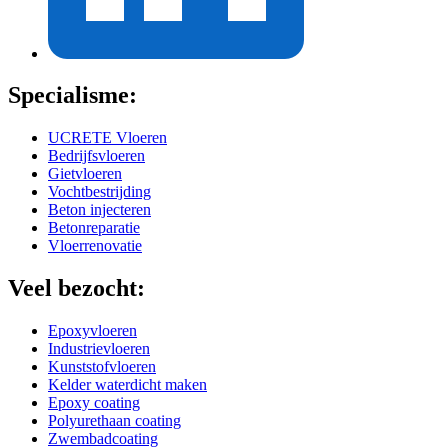
Specialisme:
UCRETE Vloeren
Bedrijfsvloeren
Gietvloeren
Vochtbestrijding
Beton injecteren
Betonreparatie
Vloerrenovatie
Veel bezocht:
Epoxyvloeren
Industrievloeren
Kunststofvloeren
Kelder waterdicht maken
Epoxy coating
Polyurethaan coating
Zwembadcoating