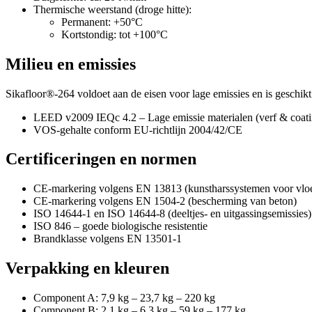
Thermische weerstand (droge hitte):
Permanent: +50°C
Kortstondig: tot +100°C
Milieu en emissies
Sikafloor®-264 voldoet aan de eisen voor lage emissies en is geschikt 
LEED v2009 IEQc 4.2 – Lage emissie materialen (verf & coati
VOS-gehalte conform EU-richtlijn 2004/42/CE
Certificeringen en normen
CE-markering volgens EN 13813 (kunstharssystemen voor vlo
CE-markering volgens EN 1504-2 (bescherming van beton)
ISO 14644-1 en ISO 14644-8 (deeltjes- en uitgassingsemissies)
ISO 846 – goede biologische resistentie
Brandklasse volgens EN 13501-1
Verpakking en kleuren
Component A: 7,9 kg – 23,7 kg – 220 kg
Component B: 2,1 kg – 6,3 kg – 59 kg – 177 kg