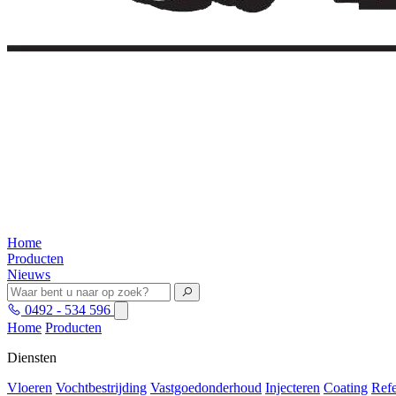
Home
Producten
Nieuws
0492 - 534 596
Home
Producten
Diensten
Vloeren
Vochtbestrijding
Vastgoedonderhoud
Injecteren
Coating
Refe