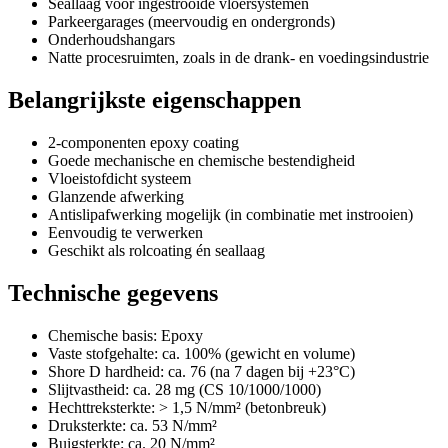
Seallaag voor ingestrooide vloersystemen
Parkeergarages (meervoudig en ondergronds)
Onderhoudshangars
Natte procesruimten, zoals in de drank- en voedingsindustrie
Belangrijkste eigenschappen
2-componenten epoxy coating
Goede mechanische en chemische bestendigheid
Vloeistofdicht systeem
Glanzende afwerking
Antislipafwerking mogelijk (in combinatie met instrooien)
Eenvoudig te verwerken
Geschikt als rolcoating én seallaag
Technische gegevens
Chemische basis: Epoxy
Vaste stofgehalte: ca. 100% (gewicht en volume)
Shore D hardheid: ca. 76 (na 7 dagen bij +23°C)
Slijtvastheid: ca. 28 mg (CS 10/1000/1000)
Hechttreksterkte: > 1,5 N/mm² (betonbreuk)
Druksterkte: ca. 53 N/mm²
Buigsterkte: ca. 20 N/mm²