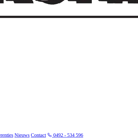
renties
Nieuws
Contact
0492 - 534 596