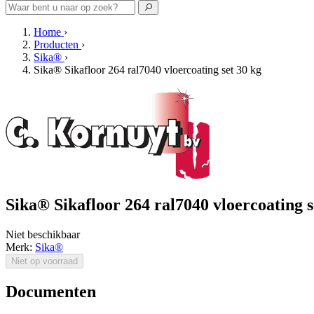
Home
›
Producten
›
Sika®
›
Sika® Sikafloor 264 ral7040 vloercoating set 30 kg
Sika® Sikafloor 264 ral7040 vloercoating s
Niet beschikbaar
Merk:
Sika®
Niet op voorraad
Documenten