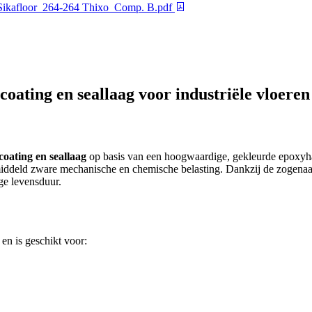
Sikafloor_264-264 Thixo_Comp. B.pdf
oating en seallaag voor industriële vloeren
oating en seallaag
op basis van een hoogwaardige, gekleurde epoxyha
iddeld zware mechanische en chemische belasting. Dankzij de zogen
ge levensduur.
en is geschikt voor: