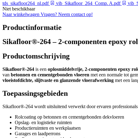
tds_sikafloor264_nl.pdf
vib_Sikafloor_264_Comp. A.pdf
vib_
Niet beschikbaar
Naar winkelwagen
Vragen? Neem contact op!
Productinformatie
Sikafloor®-264 – 2-componenten epoxy rolc
Productomschrijving
Sikafloor®-264
is een
oplosmiddelvrije, 2-componenten epoxy rolc
van
betonnen en cementgebonden vloeren
met een normale tot gem
vloeistofdichte, slijtvaste en glanzende vloerafwerking
met een lan
Toepassingsgebieden
Sikafloor®-264 wordt uitsluitend verwerkt door ervaren professionals 
Rolcoating op betonnen en cementgebonden dekvloeren
Opslag- en logistieke ruimten
Productieruimten en werkplaatsen
Garages en laadperrons