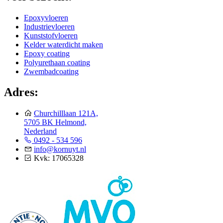
Epoxyvloeren
Industrievloeren
Kunststofvloeren
Kelder waterdicht maken
Epoxy coating
Polyurethaan coating
Zwembadcoating
Adres:
Churchilllaan 121A,
5705 BK Helmond,
Nederland
0492 - 534 596
info@kornuyt.nl
Kvk: 17065328