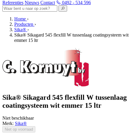
Referenties
Nieuws
Contact
0492 - 534 596
Home
›
Producten
›
Sika®
›
Sika® Sikagard 545 flexfill W tussenlaag coatingsysteem wit
emmer 15 ltr
Sika® Sikagard 545 flexfill W tussenlaag
coatingsysteem wit emmer 15 ltr
Niet beschikbaar
Merk:
Sika®
Niet op voorraad