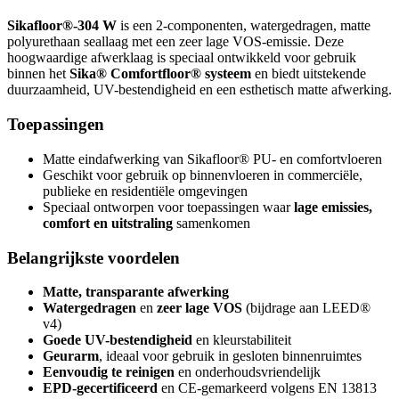
Sikafloor®-304 W
is een 2-componenten, watergedragen, matte
polyurethaan seallaag met een zeer lage VOS-emissie. Deze
hoogwaardige afwerklaag is speciaal ontwikkeld voor gebruik
binnen het
Sika® Comfortfloor® systeem
en biedt uitstekende
duurzaamheid, UV-bestendigheid en een esthetisch matte afwerking.
Toepassingen
Matte eindafwerking van Sikafloor® PU- en comfortvloeren
Geschikt voor gebruik op binnenvloeren in commerciële,
publieke en residentiële omgevingen
Speciaal ontworpen voor toepassingen waar
lage emissies,
comfort en uitstraling
samenkomen
Belangrijkste voordelen
Matte, transparante afwerking
Watergedragen
en
zeer lage VOS
(bijdrage aan LEED®
v4)
Goede UV-bestendigheid
en kleurstabiliteit
Geurarm
, ideaal voor gebruik in gesloten binnenruimtes
Eenvoudig te reinigen
en onderhoudsvriendelijk
EPD-gecertificeerd
en CE-gemarkeerd volgens EN 13813