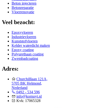
Beton injecteren
Betonreparatie
Vloerrenovatie
Veel bezocht:
Epoxyvloeren
Industrievloeren
Kunststofvloeren
Kelder waterdicht maken
Epoxy coating
Polyurethaan coating
Zwembadcoating
Adres:
Churchilllaan 121A,
5705 BK Helmond,
Nederland
0492 - 534 596
info@kornuyt.nl
Kvk: 17065328