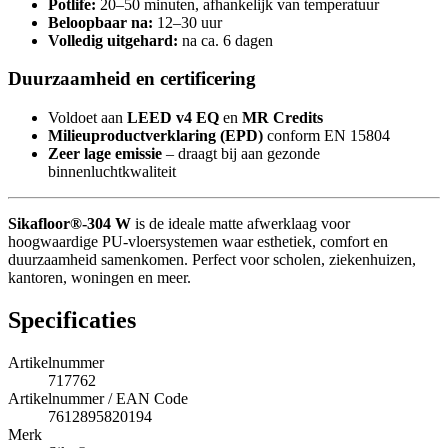
Potlife:
20–50 minuten, afhankelijk van temperatuur
Beloopbaar na:
12–30 uur
Volledig uitgehard:
na ca. 6 dagen
Duurzaamheid en certificering
Voldoet aan
LEED v4 EQ
en
MR Credits
Milieuproductverklaring (EPD)
conform EN 15804
Zeer lage emissie
– draagt bij aan gezonde
binnenluchtkwaliteit
Sikafloor®-304 W
is de ideale matte afwerklaag voor
hoogwaardige PU-vloersystemen waar esthetiek, comfort en
duurzaamheid samenkomen. Perfect voor scholen, ziekenhuizen,
kantoren, woningen en meer.
Specificaties
Artikelnummer
717762
Artikelnummer / EAN Code
7612895820194
Merk