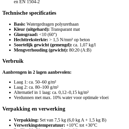
en EN 1504-2
Technische specificaties
Basis:
Watergedragen polyurethaan
Kleur (uitgehard):
Transparant mat
Glansgraad:
<10 (60°)
Hechttreksterkte:
> 1,5 N/mm² op beton
Soortelijk gewicht (gemengd):
ca. 1,07 kg/l
Mengverhouding (gewicht):
80:20 (A:B)
Verbruik
Aanbrengen in 2 lagen aanbevolen:
Laag 1: ca. 50–60 g/m²
Laag 2: ca. 80–100 g/m²
Alternatief in 1 laag: ca. 0,12–0,15 kg/m²
Verdunnen met max. 10% water voor optimale vloei
Verpakking en verwerking
Verpakking:
Set van 7,5 kg (6,0 kg A + 1,5 kg B)
Verwerkingstemperatuur:
+10°C tot +30°C