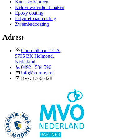
Kunststofvloeren
Kelder waterdicht maken
Epoxy coating
Polyurethaan coating
Zwembadcoating
Adres:
Churchilllaan 121A,
5705 BK Helmond,
Nederland
0492 - 534 596
info@kornuyt.nl
Kvk: 17065328