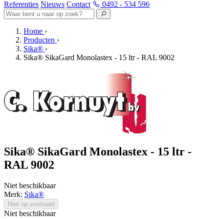
Referenties
Nieuws
Contact
0492 - 534 596
Home
›
Producten
›
Sika®
›
Sika® SikaGard Monolastex - 15 ltr - RAL 9002
Sika® SikaGard Monolastex - 15 ltr -
RAL 9002
Niet beschikbaar
Merk:
Sika®
Niet op voorraad
Niet beschikbaar