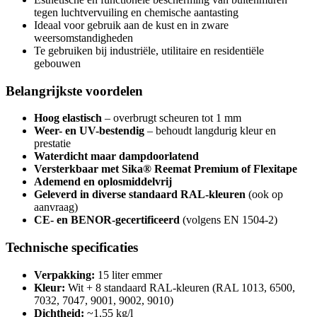
tegen luchtvervuiling en chemische aantasting
Ideaal voor gebruik aan de kust en in zware
weersomstandigheden
Te gebruiken bij industriële, utilitaire en residentiële
gebouwen
Belangrijkste voordelen
Hoog elastisch
– overbrugt scheuren tot 1 mm
Weer- en UV-bestendig
– behoudt langdurig kleur en
prestatie
Waterdicht maar dampdoorlatend
Versterkbaar met Sika® Reemat Premium of Flexitape
Ademend en oplosmiddelvrij
Geleverd in diverse standaard RAL-kleuren
(ook op
aanvraag)
CE- en BENOR-gecertificeerd
(volgens EN 1504-2)
Technische specificaties
Verpakking:
15 liter emmer
Kleur:
Wit + 8 standaard RAL-kleuren (RAL 1013, 6500,
7032, 7047, 9001, 9002, 9010)
Dichtheid:
~1,55 kg/l