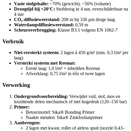
Vaste stofgehalte:
~70% (gewicht), ~56% (volume)
Droogtijd bij +20°C:
Stofdroog in 4 uur, overschilderbaar na
4 uur
CO₂-diffusieweerstand:
208 m bij 336 µm droge laag
Waterdampdiffusieweerstand:
0,59 m
Scheuroverbrugging:
Klasse B3.1 volgens EN 1062-7
Verbruik
Niet-versterkt systeem:
2 lagen à 450 g/m² (min. 0,3 l/m² per
laag)
Versterkt systeem met Reemat:
Eerste laag: 1,0 l/m² + inbedden Reemat
Afwerklaag: 0,75 l/m² in één of twee lagen
Verwerking
Ondergrondvoorbereiding:
Verwijder vuil, stof, mos en
loszittende delen mechanisch of met hogedruk (120–150 bar)
Primer:
Beton/mortel: Sika® Bonding Primer
Naakte metalen: Sika® Zinkfosfaatprimer
Aanbrengen:
2 lagen met kwast, roller of airless spuit (nozzle 0,43–