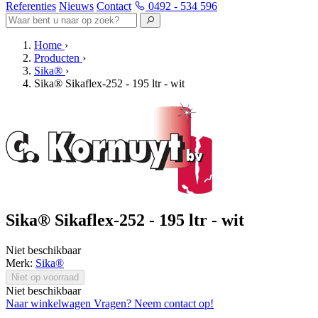
Referenties
Nieuws
Contact
0492 - 534 596
Home
›
Producten
›
Sika®
›
Sika® Sikaflex-252 - 195 ltr - wit
Sika® Sikaflex-252 - 195 ltr - wit
Niet beschikbaar
Merk:
Sika®
Niet op voorraad
Niet beschikbaar
Naar winkelwagen
Vragen? Neem contact op!