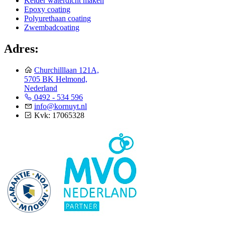
Kelder waterdicht maken
Epoxy coating
Polyurethaan coating
Zwembadcoating
Adres:
Churchilllaan 121A,
5705 BK Helmond,
Nederland
0492 - 534 596
info@kornuyt.nl
Kvk: 17065328