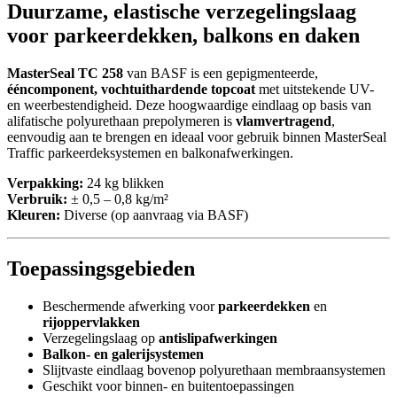
Duurzame, elastische verzegelingslaag
voor parkeerdekken, balkons en daken
MasterSeal TC 258
van BASF is een gepigmenteerde,
ééncomponent, vochtuithardende topcoat
met uitstekende UV-
en weerbestendigheid. Deze hoogwaardige eindlaag op basis van
alifatische polyurethaan prepolymeren is
vlamvertragend
,
eenvoudig aan te brengen en ideaal voor gebruik binnen MasterSeal
Traffic parkeerdeksystemen en balkonafwerkingen.
Verpakking:
24 kg blikken
Verbruik:
± 0,5 – 0,8 kg/m²
Kleuren:
Diverse (op aanvraag via BASF)
Toepassingsgebieden
Beschermende afwerking voor
parkeerdekken
en
rijoppervlakken
Verzegelingslaag op
antislipafwerkingen
Balkon- en galerijsystemen
Slijtvaste eindlaag bovenop polyurethaan membraansystemen
Geschikt voor binnen- en buitentoepassingen