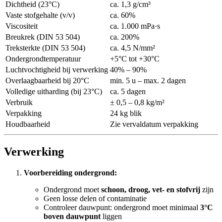
Dichtheid (23°C)
ca. 1,3 g/cm³
Vaste stofgehalte (v/v)
ca. 60%
Viscositeit
ca. 1.000 mPa·s
Breukrek (DIN 53 504)
ca. 200%
Treksterkte (DIN 53 504)
ca. 4,5 N/mm²
Ondergrondtemperatuur
+5°C tot +30°C
Luchtvochtigheid bij verwerking
40% – 90%
Overlaagbaarheid bij 20°C
min. 5 u – max. 2 dagen
Volledige uitharding (bij 23°C)
ca. 5 dagen
Verbruik
± 0,5 – 0,8 kg/m²
Verpakking
24 kg blik
Houdbaarheid
Zie vervaldatum verpakking
Verwerking
Voorbereiding ondergrond:
Ondergrond moet
schoon, droog, vet- en stofvrij
zijn
Geen losse delen of contaminatie
Controleer dauwpunt: ondergrond moet minimaal
3°C
boven dauwpunt
liggen