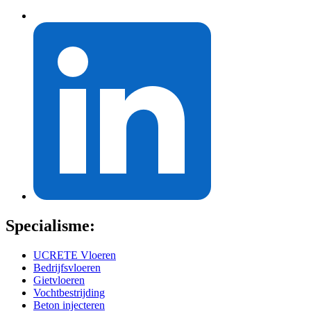
Specialisme:
UCRETE Vloeren
Bedrijfsvloeren
Gietvloeren
Vochtbestrijding
Beton injecteren