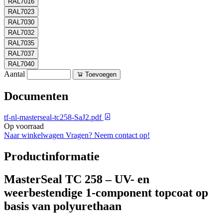
RAL7016
RAL7023
RAL7030
RAL7032
RAL7035
RAL7037
RAL7040
Aantal
Toevoegen
Documenten
tf-nl-masterseal-tc258-SaJ2.pdf
Op voorraad
Naar winkelwagen
Vragen? Neem contact op!
Productinformatie
MasterSeal TC 258 – UV- en
weerbestendige 1-component topcoat op
basis van polyurethaan