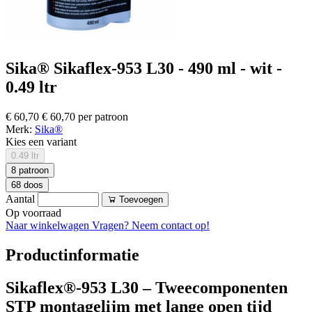
Sika® Sikaflex-953 L30 - 490 ml - wit -
0.49 ltr
€ 60,70
€ 60,70 per patroon
Merk:
Sika®
Kies een variant
0.49 ltr
8 patroon
68 doos
Aantal
Toevoegen
Op voorraad
Naar winkelwagen
Vragen? Neem contact op!
Productinformatie
Sikaflex®-953 L30 – Tweecomponenten
STP montagelijm met lange open tijd