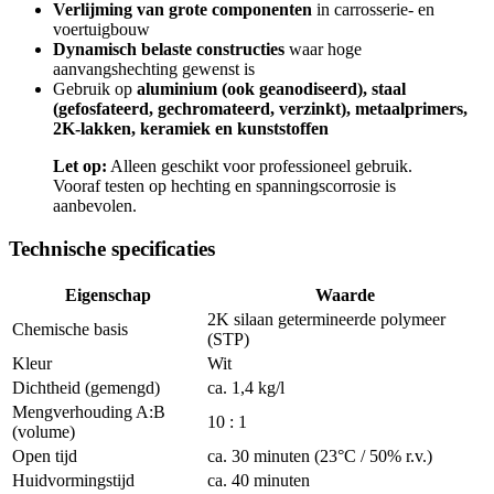
Verlijming van grote componenten
in carrosserie- en
voertuigbouw
Dynamisch belaste constructies
waar hoge
aanvangshechting gewenst is
Gebruik op
aluminium (ook geanodiseerd), staal
(gefosfateerd, gechromateerd, verzinkt), metaalprimers,
2K-lakken, keramiek en kunststoffen
Let op:
Alleen geschikt voor professioneel gebruik.
Vooraf testen op hechting en spanningscorrosie is
aanbevolen.
Technische specificaties
Eigenschap
Waarde
2K silaan getermineerde polymeer
Chemische basis
(STP)
Kleur
Wit
Dichtheid (gemengd)
ca. 1,4 kg/l
Mengverhouding A:B
10 : 1
(volume)
Open tijd
ca. 30 minuten (23°C / 50% r.v.)
Huidvormingstijd
ca. 40 minuten