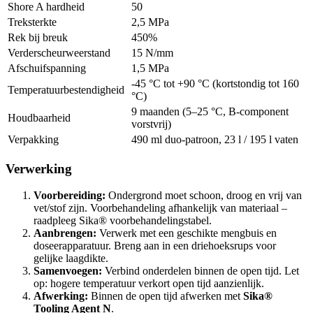
Shore A hardheid
50
Treksterkte
2,5 MPa
Rek bij breuk
450%
Verderscheurweerstand
15 N/mm
Afschuifspanning
1,5 MPa
-45 °C tot +90 °C (kortstondig tot 160
Temperatuurbestendigheid
°C)
9 maanden (5–25 °C, B-component
Houdbaarheid
vorstvrij)
Verpakking
490 ml duo-patroon, 23 l / 195 l vaten
Verwerking
Voorbereiding:
Ondergrond moet schoon, droog en vrij van
vet/stof zijn. Voorbehandeling afhankelijk van materiaal –
raadpleeg Sika® voorbehandelingstabel.
Aanbrengen:
Verwerk met een geschikte mengbuis en
doseerapparatuur. Breng aan in een driehoeksrups voor
gelijke laagdikte.
Samenvoegen:
Verbind onderdelen binnen de open tijd. Let
op: hogere temperatuur verkort open tijd aanzienlijk.
Afwerking:
Binnen de open tijd afwerken met
Sika®
Tooling Agent N
.