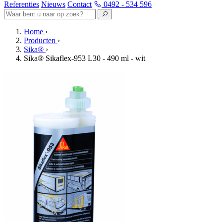
Referenties
Nieuws
Contact
0492 - 534 596
Home
›
Producten
›
Sika®
›
Sika® Sikaflex-953 L30 - 490 ml - wit