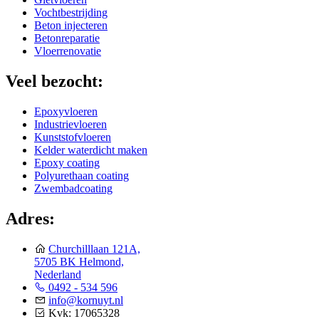
Vochtbestrijding
Beton injecteren
Betonreparatie
Vloerrenovatie
Veel bezocht:
Epoxyvloeren
Industrievloeren
Kunststofvloeren
Kelder waterdicht maken
Epoxy coating
Polyurethaan coating
Zwembadcoating
Adres:
Churchilllaan 121A,
5705 BK Helmond,
Nederland
0492 - 534 596
info@kornuyt.nl
Kvk: 17065328