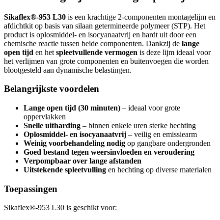
Sikaflex®-953 L30
is een krachtige 2-componenten montagelijm en
afdichtkit op basis van silaan getermineerde polymeer (STP). Het
product is oplosmiddel- en isocyanaatvrij en hardt uit door een
chemische reactie tussen beide componenten. Dankzij de
lange
open tijd
en het
spleetvullende vermogen
is deze lijm ideaal voor
het verlijmen van grote componenten en buitenvoegen die worden
blootgesteld aan dynamische belastingen.
Belangrijkste voordelen
Lange open tijd (30 minuten)
– ideaal voor grote
oppervlakken
Snelle uitharding
– binnen enkele uren sterke hechting
Oplosmiddel- en isocyanaatvrij
– veilig en emissiearm
Weinig voorbehandeling nodig
op gangbare ondergronden
Goed bestand tegen weersinvloeden en veroudering
Verpompbaar over lange afstanden
Uitstekende spleetvulling
en hechting op diverse materialen
Toepassingen
Sikaflex®-953 L30 is geschikt voor: