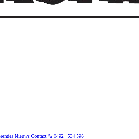
renties
Nieuws
Contact
0492 - 534 596