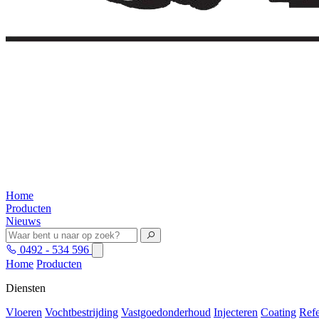
Home
Producten
Nieuws
0492 - 534 596
Home
Producten
Diensten
Vloeren
Vochtbestrijding
Vastgoedonderhoud
Injecteren
Coating
Refe