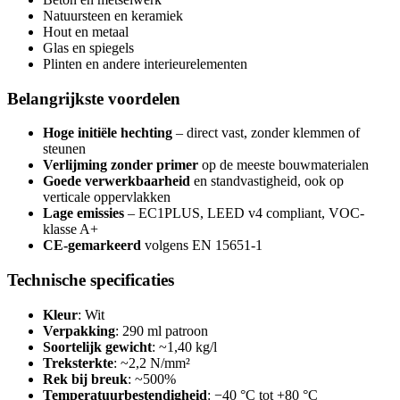
Natuursteen en keramiek
Hout en metaal
Glas en spiegels
Plinten en andere interieurelementen
Belangrijkste voordelen
Hoge initiële hechting
– direct vast, zonder klemmen of
steunen
Verlijming zonder primer
op de meeste bouwmaterialen
Goede verwerkbaarheid
en standvastigheid, ook op
verticale oppervlakken
Lage emissies
– EC1PLUS, LEED v4 compliant, VOC-
klasse A+
CE-gemarkeerd
volgens EN 15651-1
Technische specificaties
Kleur
: Wit
Verpakking
: 290 ml patroon
Soortelijk gewicht
: ~1,40 kg/l
Treksterkte
: ~2,2 N/mm²
Rek bij breuk
: ~500%
Temperatuurbestendigheid
: −40 °C tot +80 °C