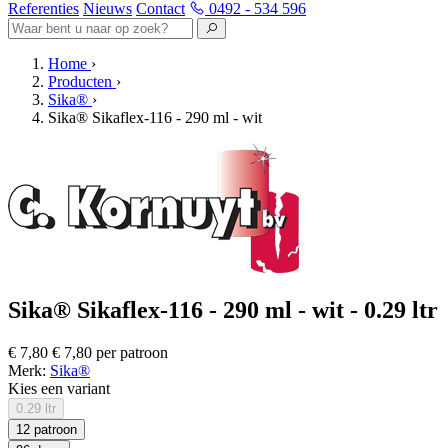
Referenties
Nieuws
Contact
0492 - 534 596
Home
›
Producten
›
Sika®
›
Sika® Sikaflex-116 - 290 ml - wit
Sika® Sikaflex-116 - 290 ml - wit - 0.29 ltr
€ 7,80
€ 7,80 per patroon
Merk:
Sika®
Kies een variant
0.29 ltr
12 patroon