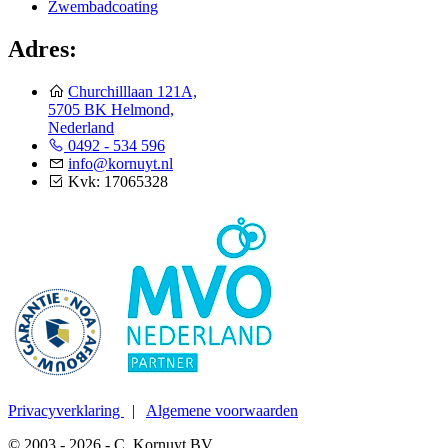
Zwembadcoating
Adres:
Churchilllaan 121A,
5705 BK Helmond,
Nederland
0492 - 534 596
info@kornuyt.nl
Kvk: 17065328
Privacyverklaring
|
Algemene voorwaarden
© 2003 - 2026 - C. Kornuyt BV