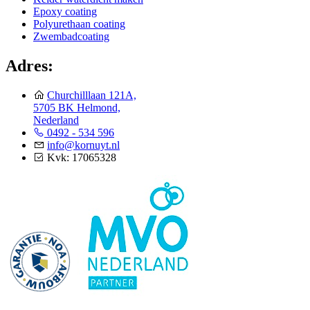
Epoxy coating
Polyurethaan coating
Zwembadcoating
Adres:
Churchilllaan 121A,
5705 BK Helmond,
Nederland
0492 - 534 596
info@kornuyt.nl
Kvk: 17065328