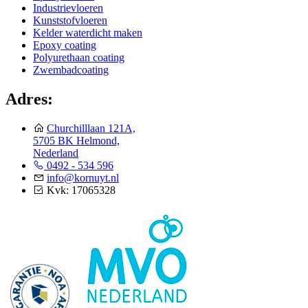
Industrievloeren
Kunststofvloeren
Kelder waterdicht maken
Epoxy coating
Polyurethaan coating
Zwembadcoating
Adres:
Churchilllaan 121A,
5705 BK Helmond,
Nederland
0492 - 534 596
info@kornuyt.nl
Kvk: 17065328