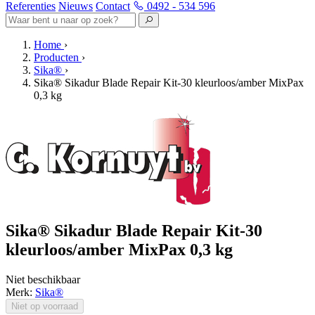
Referenties
Nieuws
Contact
0492 - 534 596
Home
›
Producten
›
Sika®
›
Sika® Sikadur Blade Repair Kit-30 kleurloos/amber MixPax
0,3 kg
Sika® Sikadur Blade Repair Kit-30
kleurloos/amber MixPax 0,3 kg
Niet beschikbaar
Merk:
Sika®
Niet op voorraad