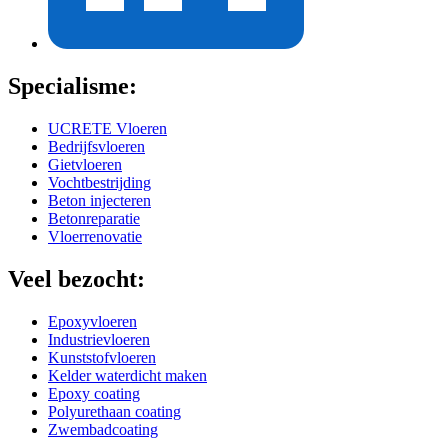
Specialisme:
UCRETE Vloeren
Bedrijfsvloeren
Gietvloeren
Vochtbestrijding
Beton injecteren
Betonreparatie
Vloerrenovatie
Veel bezocht:
Epoxyvloeren
Industrievloeren
Kunststofvloeren
Kelder waterdicht maken
Epoxy coating
Polyurethaan coating
Zwembadcoating