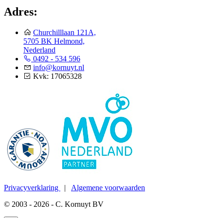
Adres:
Churchilllaan 121A,
5705 BK Helmond,
Nederland
0492 - 534 596
info@kornuyt.nl
Kvk: 17065328
Privacyverklaring
|
Algemene voorwaarden
© 2003 - 2026 - C. Kornuyt BV