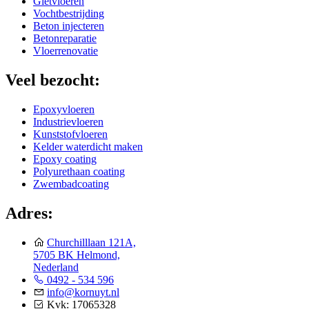
Gietvloeren
Vochtbestrijding
Beton injecteren
Betonreparatie
Vloerrenovatie
Veel bezocht:
Epoxyvloeren
Industrievloeren
Kunststofvloeren
Kelder waterdicht maken
Epoxy coating
Polyurethaan coating
Zwembadcoating
Adres:
Churchilllaan 121A,
5705 BK Helmond,
Nederland
0492 - 534 596
info@kornuyt.nl
Kvk: 17065328