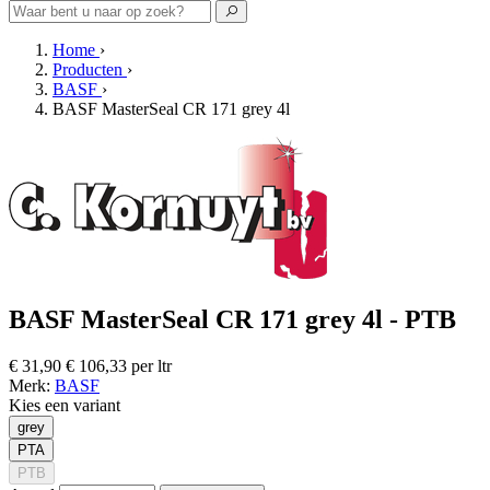
Home
›
Producten
›
BASF
›
BASF MasterSeal CR 171 grey 4l
BASF MasterSeal CR 171 grey 4l - PTB
€ 31,90
€ 106,33 per ltr
Merk:
BASF
Kies een variant
grey
PTA
PTB