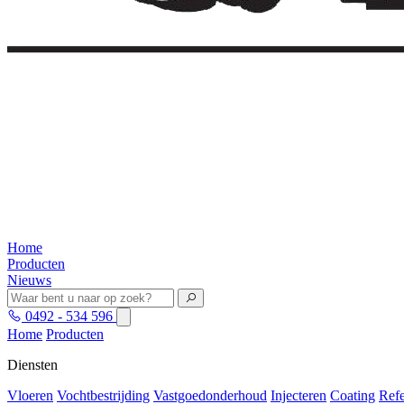
Home
Producten
Nieuws
0492 - 534 596
Home
Producten
Diensten
Vloeren
Vochtbestrijding
Vastgoedonderhoud
Injecteren
Coating
Refe