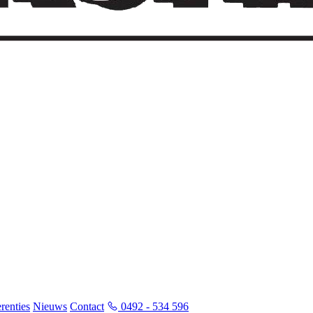
renties
Nieuws
Contact
0492 - 534 596