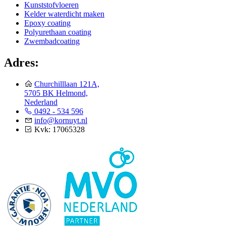
Kunststofvloeren
Kelder waterdicht maken
Epoxy coating
Polyurethaan coating
Zwembadcoating
Adres:
Churchilllaan 121A,
5705 BK Helmond,
Nederland
0492 - 534 596
info@kornuyt.nl
Kvk: 17065328