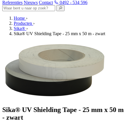
Referenties
Nieuws
Contact
0492 - 534 596
Home
›
Producten
›
Sika®
›
Sika® UV Shielding Tape - 25 mm x 50 m - zwart
Sika® UV Shielding Tape - 25 mm x 50 m
- zwart