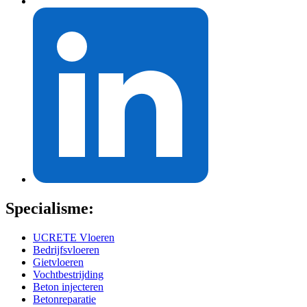
Specialisme:
UCRETE Vloeren
Bedrijfsvloeren
Gietvloeren
Vochtbestrijding
Beton injecteren
Betonreparatie