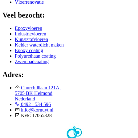
Vloerrenovatie
Veel bezocht:
Epoxyvloeren
Industrievloeren
Kunststofvloeren
Kelder waterdicht maken
Epoxy coating
Polyurethaan coating
Zwembadcoating
Adres:
Churchilllaan 121A,
5705 BK Helmond,
Nederland
0492 - 534 596
info@kornuyt.nl
Kvk: 17065328