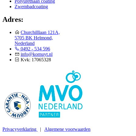
Polyurethaan coating
Zwembadcoating
Adres:
Churchilllaan 121A,
5705 BK Helmond,
Nederland
0492 - 534 596
info@kornuyt.nl
Kvk: 17065328
Privacyverklaring
|
Algemene voorwaarden