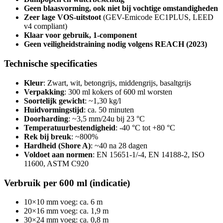
Geen blaasvorming, ook niet bij vochtige omstandigheden
Zeer lage VOS-uitstoot
(GEV-Emicode EC1PLUS, LEED
v4 compliant)
Klaar voor gebruik, 1-component
Geen veiligheidstraining nodig volgens REACH (2023)
Technische specificaties
Kleur
: Zwart, wit, betongrijs, middengrijs, basaltgrijs
Verpakking
: 300 ml kokers of 600 ml worsten
Soortelijk gewicht
: ~1,30 kg/l
Huidvormingstijd
: ca. 50 minuten
Doorharding
: ~3,5 mm/24u bij 23 °C
Temperatuurbestendigheid
: -40 °C tot +80 °C
Rek bij breuk
: ~800%
Hardheid (Shore A)
: ~40 na 28 dagen
Voldoet aan normen
: EN 15651-1/-4, EN 14188-2, ISO
11600, ASTM C920
Verbruik per 600 ml (indicatie)
10×10 mm voeg: ca. 6 m
20×16 mm voeg: ca. 1,9 m
30×24 mm voeg: ca. 0,8 m