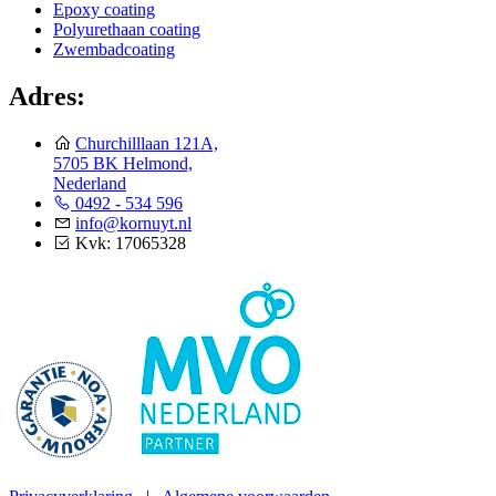
Epoxy coating
Polyurethaan coating
Zwembadcoating
Adres:
Churchilllaan 121A,
5705 BK Helmond,
Nederland
0492 - 534 596
info@kornuyt.nl
Kvk: 17065328