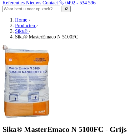
Referenties
Nieuws
Contact
0492 - 534 596
Home
›
Producten
›
Sika®
›
Sika® MasterEmaco N 5100FC
Sika® MasterEmaco N 5100FC - Grijs