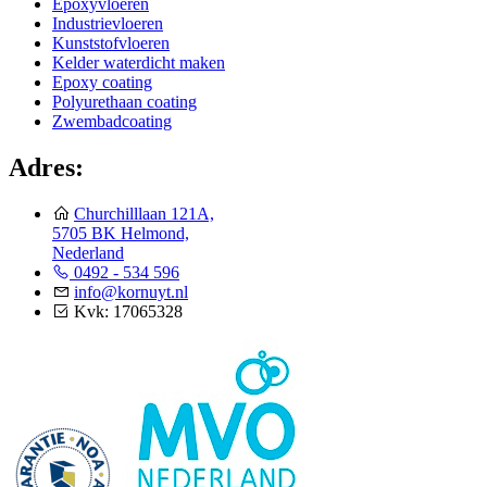
Epoxyvloeren
Industrievloeren
Kunststofvloeren
Kelder waterdicht maken
Epoxy coating
Polyurethaan coating
Zwembadcoating
Adres:
Churchilllaan 121A,
5705 BK Helmond,
Nederland
0492 - 534 596
info@kornuyt.nl
Kvk: 17065328