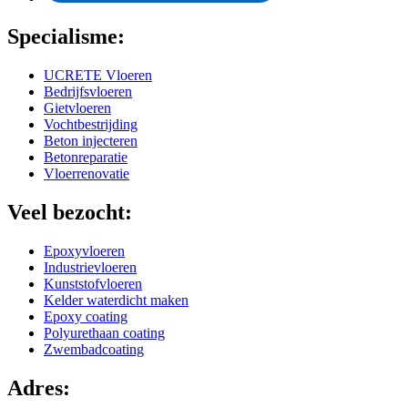
Specialisme:
UCRETE Vloeren
Bedrijfsvloeren
Gietvloeren
Vochtbestrijding
Beton injecteren
Betonreparatie
Vloerrenovatie
Veel bezocht:
Epoxyvloeren
Industrievloeren
Kunststofvloeren
Kelder waterdicht maken
Epoxy coating
Polyurethaan coating
Zwembadcoating
Adres: