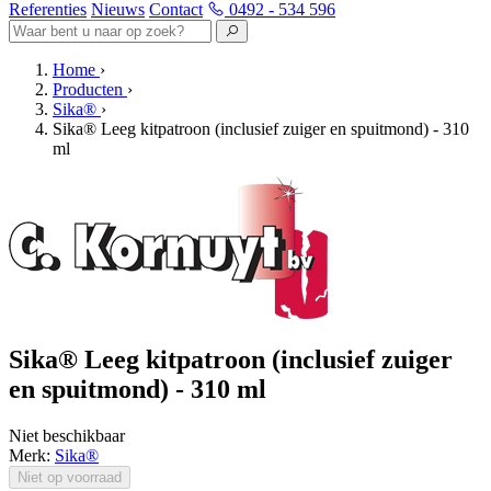
Referenties
Nieuws
Contact
0492 - 534 596
Home
›
Producten
›
Sika®
›
Sika® Leeg kitpatroon (inclusief zuiger en spuitmond) - 310
ml
Sika® Leeg kitpatroon (inclusief zuiger
en spuitmond) - 310 ml
Niet beschikbaar
Merk:
Sika®
Niet op voorraad