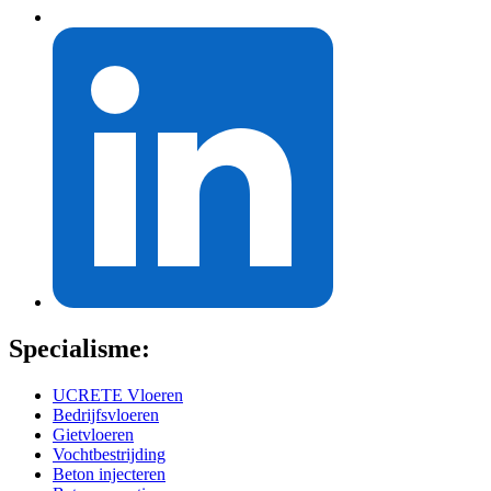
Specialisme:
UCRETE Vloeren
Bedrijfsvloeren
Gietvloeren
Vochtbestrijding
Beton injecteren