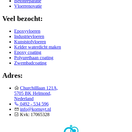
Betonreparatie
Vloerrenovatie
Veel bezocht:
Epoxyvloeren
Industrievloeren
Kunststofvloeren
Kelder waterdicht maken
Epoxy coating
Polyurethaan coating
Zwembadcoating
Adres:
Churchilllaan 121A,
5705 BK Helmond,
Nederland
0492 - 534 596
info@kornuyt.nl
Kvk: 17065328