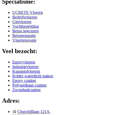
Specialisme:
UCRETE Vloeren
Bedrijfsvloeren
Gietvloeren
Vochtbestrijding
Beton injecteren
Betonreparatie
Vloerrenovatie
Veel bezocht:
Epoxyvloeren
Industrievloeren
Kunststofvloeren
Kelder waterdicht maken
Epoxy coating
Polyurethaan coating
Zwembadcoating
Adres:
Churchilllaan 121A,