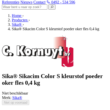
Referenties
Nieuws
Contact
0492 - 534 596
Home
›
Producten
›
Sika®
›
Sika® Sikacim Color S kleurstof poeder oker fles 0,4 kg
Sika® Sikacim Color S kleurstof poeder
oker fles 0,4 kg
Niet beschikbaar
Merk:
Sika®
Niet op voorraad