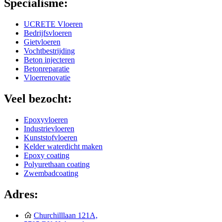
Specialisme:
UCRETE Vloeren
Bedrijfsvloeren
Gietvloeren
Vochtbestrijding
Beton injecteren
Betonreparatie
Vloerrenovatie
Veel bezocht:
Epoxyvloeren
Industrievloeren
Kunststofvloeren
Kelder waterdicht maken
Epoxy coating
Polyurethaan coating
Zwembadcoating
Adres:
Churchilllaan 121A,