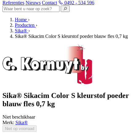
Referenties
Nieuws
Contact
0492 - 534 596
Home
›
Producten
›
Sika®
›
Sika® Sikacim Color S kleurstof poeder blauw fles 0,7 kg
Sika® Sikacim Color S kleurstof poeder
blauw fles 0,7 kg
Niet beschikbaar
Merk:
Sika®
Niet op voorraad