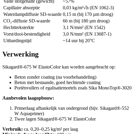
Vaste stofgehalte (gewicht)
~57%
Capillaire absorptie
0,03 kg/m²√h (EN 1062-3)
Waterdampdiffusie SD-waarde
0,15 m (bij 170 µm droog)
CO₂-diffusie SD-waarde
66 m (bij 180 µm droog)
Hechttreksterkte
3,1 N/mm² (EN 1542)
Vorst/dooi-bestendigheid
3,0 N/mm² (EN 13687-1)
Uithardingstijd
~14 uur bij 20°C
Verwerking
Sikagard®-675 W ElastoColor kan worden aangebracht op:
Beton zonder coating (na voorbehandeling)
Beton met bestaande, goed hechtende coating
Poriënvullers of egalisatiemortels zoals Sika MonoTop®-3020
Aanbevolen laagopbouw:
Primerlaag afhankelijk van ondergrond (bijv. Sikagard®-552
W Aquaprimer)
Twee lagen Sikagard®-675 W ElastoColor
Verbruik:
ca. 0,20–0,25 kg/m² per laag