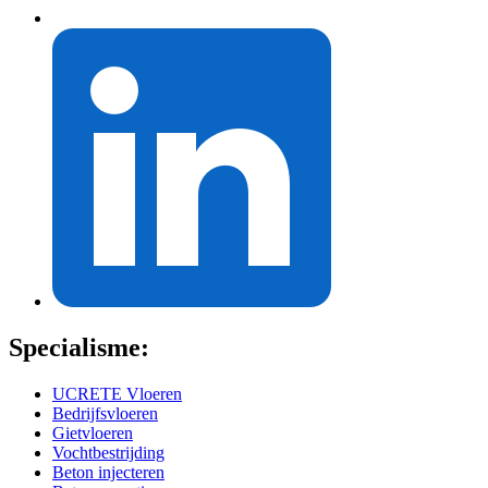
Specialisme:
UCRETE Vloeren
Bedrijfsvloeren
Gietvloeren
Vochtbestrijding
Beton injecteren