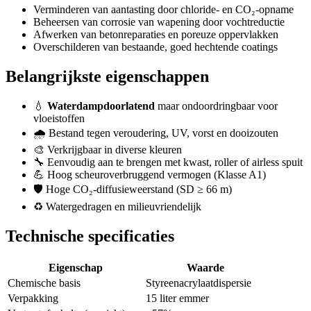
Verminderen van aantasting door chloride- en CO₂-opname
Beheersen van corrosie van wapening door vochtreductie
Afwerken van betonreparaties en poreuze oppervlakken
Overschilderen van bestaande, goed hechtende coatings
Belangrijkste eigenschappen
💧
Waterdampdoorlatend
maar ondoordringbaar voor
vloeistoffen
🌧️ Bestand tegen veroudering, UV, vorst en dooizouten
🎨 Verkrijgbaar in diverse kleuren
🔧 Eenvoudig aan te brengen met kwast, roller of airless spuit
💪 Hoog scheuroverbruggend vermogen (Klasse A1)
🛡️ Hoge CO₂-diffusieweerstand (SD ≥ 66 m)
♻️ Watergedragen en milieuvriendelijk
Technische specificaties
Eigenschap
Waarde
Chemische basis
Styreenacrylaatdispersie
Verpakking
15 liter emmer