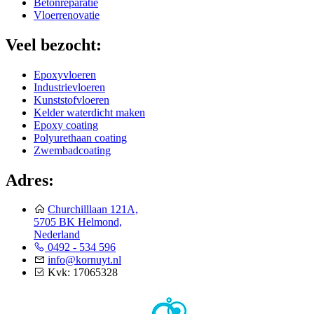
Betonreparatie
Vloerrenovatie
Veel bezocht:
Epoxyvloeren
Industrievloeren
Kunststofvloeren
Kelder waterdicht maken
Epoxy coating
Polyurethaan coating
Zwembadcoating
Adres:
Churchilllaan 121A,
5705 BK Helmond,
Nederland
0492 - 534 596
info@kornuyt.nl
Kvk: 17065328