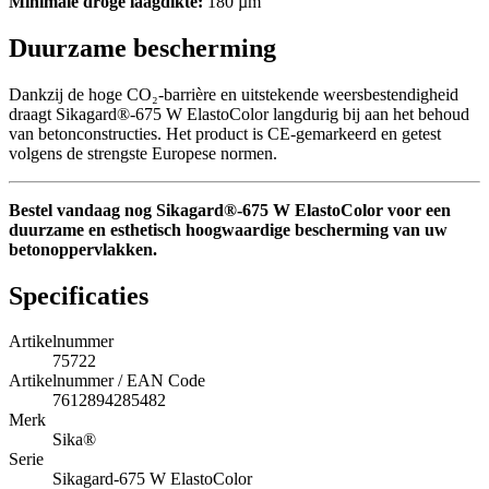
Minimale droge laagdikte:
180 µm
Duurzame bescherming
Dankzij de hoge CO₂-barrière en uitstekende weersbestendigheid
draagt Sikagard®-675 W ElastoColor langdurig bij aan het behoud
van betonconstructies. Het product is CE-gemarkeerd en getest
volgens de strengste Europese normen.
Bestel vandaag nog Sikagard®-675 W ElastoColor voor een
duurzame en esthetisch hoogwaardige bescherming van uw
betonoppervlakken.
Specificaties
Artikelnummer
75722
Artikelnummer / EAN Code
7612894285482
Merk
Sika®
Serie
Sikagard-675 W ElastoColor