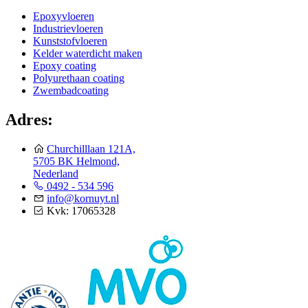
Epoxyvloeren
Industrievloeren
Kunststofvloeren
Kelder waterdicht maken
Epoxy coating
Polyurethaan coating
Zwembadcoating
Adres:
Churchilllaan 121A,
5705 BK Helmond,
Nederland
0492 - 534 596
info@kornuyt.nl
Kvk: 17065328