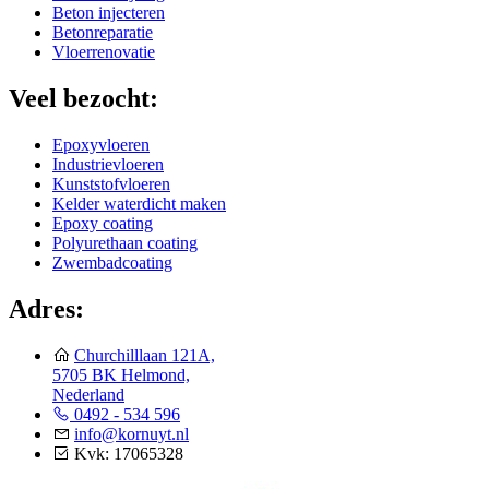
Beton injecteren
Betonreparatie
Vloerrenovatie
Veel bezocht:
Epoxyvloeren
Industrievloeren
Kunststofvloeren
Kelder waterdicht maken
Epoxy coating
Polyurethaan coating
Zwembadcoating
Adres:
Churchilllaan 121A,
5705 BK Helmond,
Nederland
0492 - 534 596
info@kornuyt.nl
Kvk: 17065328