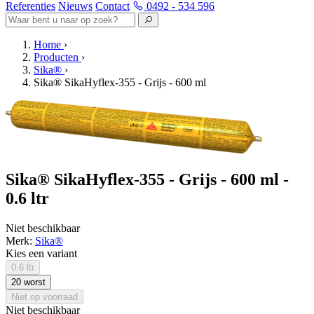
Referenties
Nieuws
Contact
0492 - 534 596
Home
›
Producten
›
Sika®
›
Sika® SikaHyflex-355 - Grijs - 600 ml
Sika® SikaHyflex-355 - Grijs - 600 ml -
0.6 ltr
Niet beschikbaar
Merk:
Sika®
Kies een variant
0.6 ltr
20 worst
Niet op voorraad
Niet beschikbaar