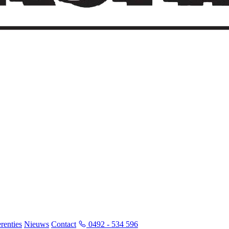
renties
Nieuws
Contact
0492 - 534 596