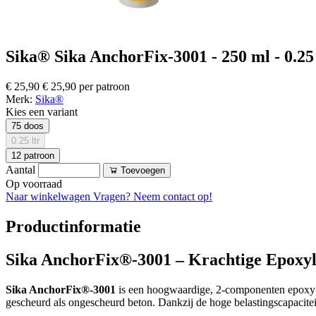
Sika® Sika AnchorFix-3001 - 250 ml - 0.25 
€ 25,90
€ 25,90 per patroon
Merk:
Sika®
Kies een variant
75 doos
0.25 ltr
12 patroon
Aantal
Toevoegen
Op voorraad
Naar winkelwagen
Vragen? Neem contact op!
Productinformatie
Sika AnchorFix®-3001 – Krachtige Epoxyl
Sika AnchorFix®-3001
is een hoogwaardige, 2-componenten epoxy v
gescheurd als ongescheurd beton. Dankzij de hoge belastingscapaciteit