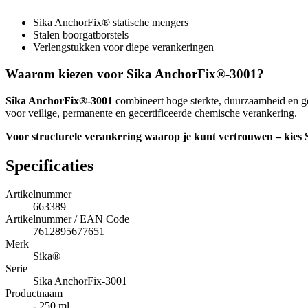
Sika AnchorFix® statische mengers
Stalen boorgatborstels
Verlengstukken voor diepe verankeringen
Waarom kiezen voor Sika AnchorFix®-3001?
Sika AnchorFix®-3001
combineert hoge sterkte, duurzaamheid en geb
voor veilige, permanente en gecertificeerde chemische verankering.
Voor structurele verankering waarop je kunt vertrouwen – kies
Specificaties
Artikelnummer
663389
Artikelnummer / EAN Code
7612895677651
Merk
Sika®
Serie
Sika AnchorFix-3001
Productnaam
- 250 ml