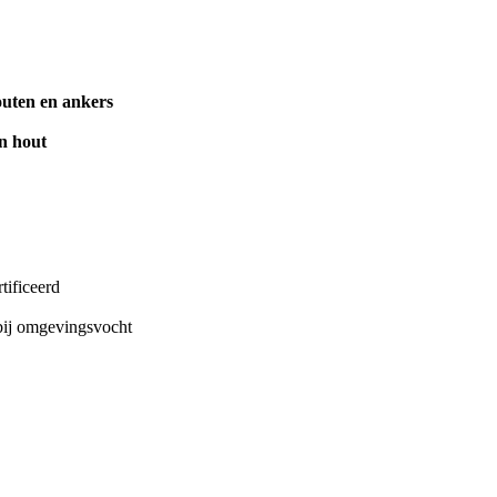
outen en ankers
n hout
ificeerd
bij omgevingsvocht