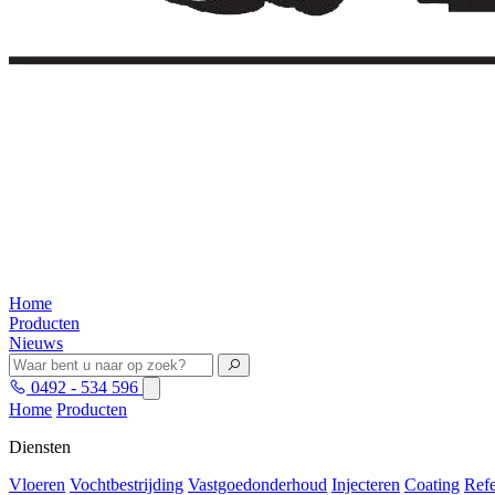
Home
Producten
Nieuws
0492 - 534 596
Home
Producten
Diensten
Vloeren
Vochtbestrijding
Vastgoedonderhoud
Injecteren
Coating
Refe