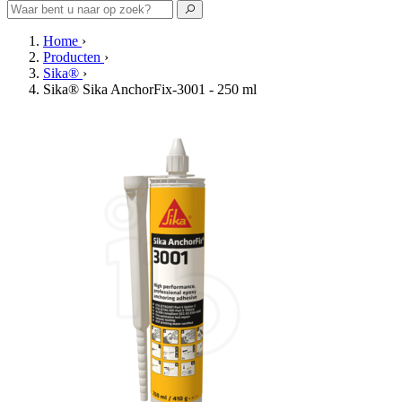
Home
›
Producten
›
Sika®
›
Sika® Sika AnchorFix-3001 - 250 ml