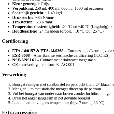
Kleur gemengd
: Grijs
Verpakking
: 250 ml, 400 ml, 600 ml, 1500 ml patronen
Soortelijk gewicht
: ~1,49 kg/l
Druksterkte
: ~85 N/mm²
Treksterkte
: ~23 N/mm²
Temperatuurbestendigheid
: -40 °C tot +40 °C (langdurig), k
Houdbaarheid
: 24 maanden (droog, +10 °C tot +25 °C)
Certificering
ETA-14/0157 & ETA-14/0368
– Europese goedkeuring voor v
ESR-3608
– Amerikaanse seismische certificering (ICC-ES)
NSF/ANSI 61
– Contact met drinkwater toegestaan
CE-markering
– conform ETAG 001
Verwerking
Boorgat reinigen met staalborstel en perslucht (min. 2× blazen 
Meng de lijm met statische menger direct op de patroon
Vul het boorgat van onder naar boven zonder luchtinsluitingen
Draai het anker langzaam in het gevulde boorgat
Laat uitharden volgens temperatuur (bijv. 7 uur bij 23 °C)
Extra accessoires