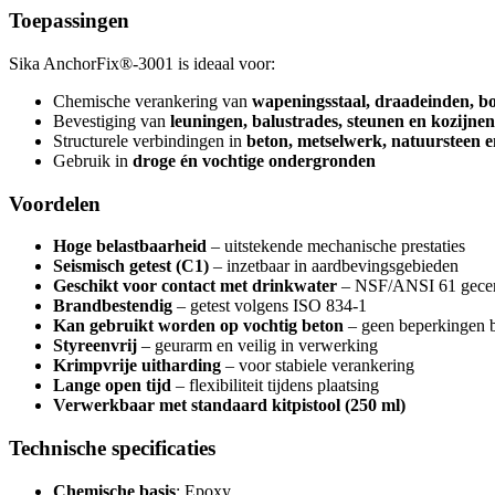
Toepassingen
Sika AnchorFix®-3001 is ideaal voor:
Chemische verankering van
wapeningsstaal, draadeinden, b
Bevestiging van
leuningen, balustrades, steunen en kozijnen
Structurele verbindingen in
beton, metselwerk, natuursteen e
Gebruik in
droge én vochtige ondergronden
Voordelen
Hoge belastbaarheid
– uitstekende mechanische prestaties
Seismisch getest (C1)
– inzetbaar in aardbevingsgebieden
Geschikt voor contact met drinkwater
– NSF/ANSI 61 gecert
Brandbestendig
– getest volgens ISO 834-1
Kan gebruikt worden op vochtig beton
– geen beperkingen 
Styreenvrij
– geurarm en veilig in verwerking
Krimpvrije uitharding
– voor stabiele verankering
Lange open tijd
– flexibiliteit tijdens plaatsing
Verwerkbaar met standaard kitpistool (250 ml)
Technische specificaties
Chemische basis
: Epoxy