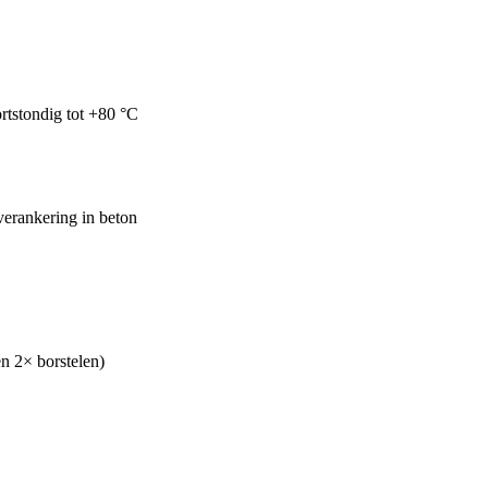
ortstondig tot +80 °C
erankering in beton
en 2× borstelen)