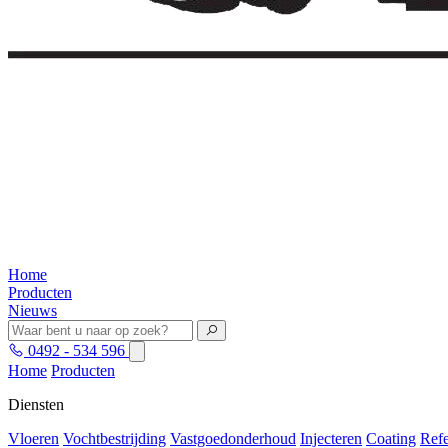
Home
Producten
Nieuws
0492 - 534 596
Home
Producten
Diensten
Vloeren
Vochtbestrijding
Vastgoedonderhoud
Injecteren
Coating
Refe