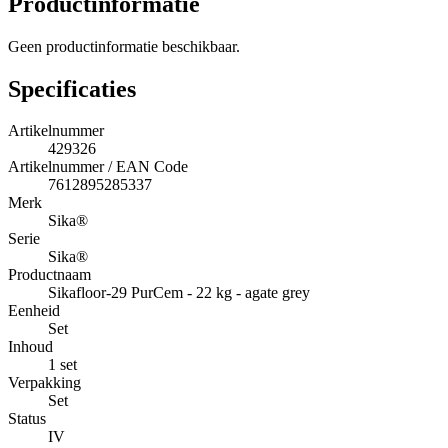
Productinformatie
Geen productinformatie beschikbaar.
Specificaties
Artikelnummer
429326
Artikelnummer / EAN Code
7612895285337
Merk
Sika®
Serie
Sika®
Productnaam
Sikafloor-29 PurCem - 22 kg - agate grey
Eenheid
Set
Inhoud
1 set
Verpakking
Set
Status
IV