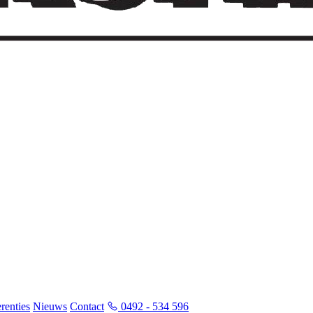
renties
Nieuws
Contact
0492 - 534 596