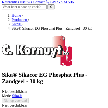
Referenties
Nieuws
Contact
0492 - 534 596
Home
›
Producten
›
Sika®
›
Sika® Sikacor EG Phosphat Plus - Zandgeel - 30 kg
Sika® Sikacor EG Phosphat Plus -
Zandgeel - 30 kg
Niet beschikbaar
Merk:
Sika®
Niet op voorraad
Niet beschikbaar