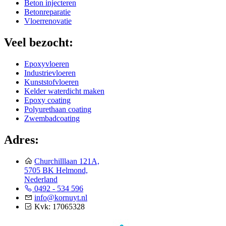
Beton injecteren
Betonreparatie
Vloerrenovatie
Veel bezocht:
Epoxyvloeren
Industrievloeren
Kunststofvloeren
Kelder waterdicht maken
Epoxy coating
Polyurethaan coating
Zwembadcoating
Adres:
Churchilllaan 121A,
5705 BK Helmond,
Nederland
0492 - 534 596
info@kornuyt.nl
Kvk: 17065328