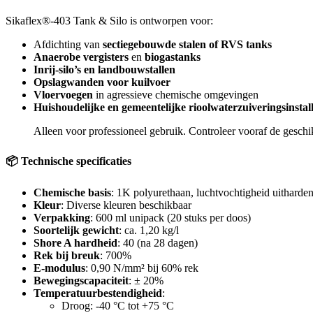
Sikaflex®-403 Tank & Silo is ontworpen voor:
Afdichting van
sectiegebouwde stalen of RVS tanks
Anaerobe vergisters
en
biogastanks
Inrij-silo’s en landbouwstallen
Opslagwanden voor kuilvoer
Vloervoegen
in agressieve chemische omgevingen
Huishoudelijke en gemeentelijke rioolwaterzuiveringsinstall
Alleen voor professioneel gebruik. Controleer vooraf de geschik
📦 Technische specificaties
Chemische basis
: 1K polyurethaan, luchtvochtigheid uitharde
Kleur
: Diverse kleuren beschikbaar
Verpakking
: 600 ml unipack (20 stuks per doos)
Soortelijk gewicht
: ca. 1,20 kg/l
Shore A hardheid
: 40 (na 28 dagen)
Rek bij breuk
: 700%
E-modulus
: 0,90 N/mm² bij 60% rek
Bewegingscapaciteit
: ± 20%
Temperatuurbestendigheid
:
Droog: -40 °C tot +75 °C