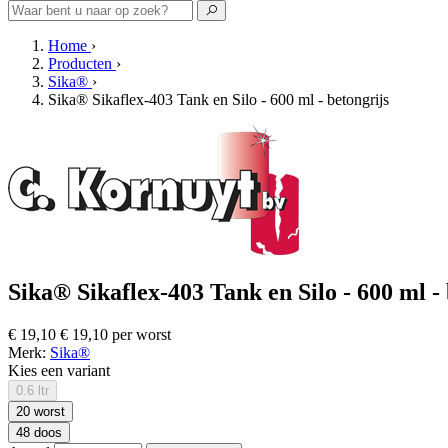
Home
›
Producten
›
Sika®
›
Sika® Sikaflex-403 Tank en Silo - 600 ml - betongrijs
Sika® Sikaflex-403 Tank en Silo - 600 ml - b
€ 19,10
€ 19,10 per worst
Merk:
Sika®
Kies een variant
0.6 ltr
20 worst
48 doos