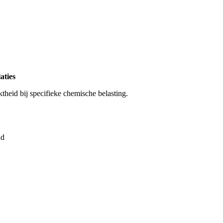
aties
theid bij specifieke chemische belasting.
nd