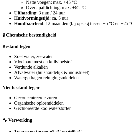
Natte voegen: max. +45 °C
Overlapafdichting: max. +65 °C
Uitharding
: 3 mm / 24 uur
Huidvormingstijd
: ca. 5 uur
Houdbaarheid
: 12 maanden (bij opslag tussen +5 °C en +25 °
🧪 Chemische bestendigheid
Bestand tegen
:
Zoet water, zeewater
Vloeibare mest en kuilvloeistof
Verdunde alkaliën
Afvalwater (huishoudelijk & industrieel)
Watergedragen reinigingsmiddelen
Niet bestand tegen
:
Geconcentreerde zuren
Organische oplosmiddelen
Gechloreerde koolwaterstoffen
🔧 Verwerking
Toepassen tussen +5 °C en +40 °C