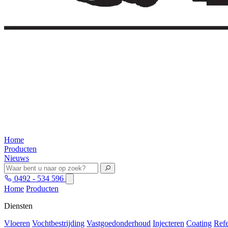
Home
Producten
Nieuws
0492 - 534 596
Home
Producten
Diensten
Vloeren
Vochtbestrijding
Vastgoedonderhoud
Injecteren
Coating
Refe