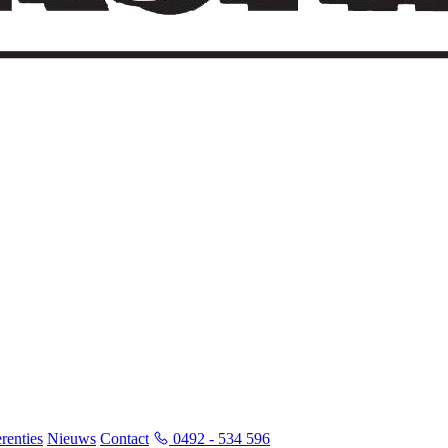
renties
Nieuws
Contact
0492 - 534 596