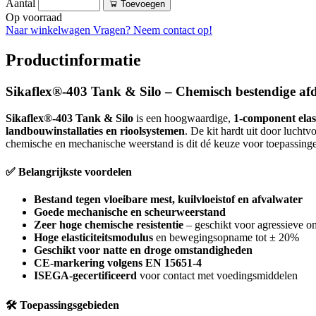
Aantal
Toevoegen
Op voorraad
Naar winkelwagen
Vragen? Neem contact op!
Productinformatie
Sikaflex®-403 Tank & Silo – Chemisch bestendige afdic
Sikaflex®-403 Tank & Silo
is een hoogwaardige,
1-component elas
landbouwinstallaties en rioolsystemen
. De kit hardt uit door luchtv
chemische en mechanische weerstand is dit dé keuze voor toepassingen
✅ Belangrijkste voordelen
Bestand tegen vloeibare mest, kuilvloeistof en afvalwater
Goede mechanische en scheurweerstand
Zeer hoge chemische resistentie
– geschikt voor agressieve 
Hoge elasticiteitsmodulus
en bewegingsopname tot ± 20%
Geschikt voor natte en droge omstandigheden
CE-markering volgens EN 15651-4
ISEGA-gecertificeerd
voor contact met voedingsmiddelen
🛠 Toepassingsgebieden