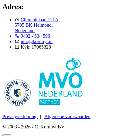
Adres:
Churchilllaan 121A,
5705 BK Helmond,
Nederland
0492 - 534 596
info@kornuyt.nl
Kvk: 17065328
Privacyverklaring
|
Algemene voorwaarden
© 2003 - 2026 - C. Kornuyt BV