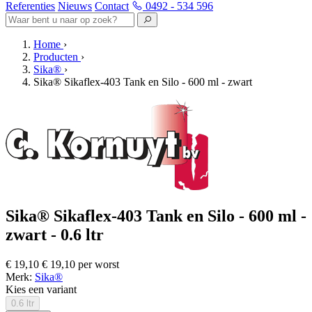
Referenties
Nieuws
Contact
0492 - 534 596
Home
›
Producten
›
Sika®
›
Sika® Sikaflex-403 Tank en Silo - 600 ml - zwart
Sika® Sikaflex-403 Tank en Silo - 600 ml -
zwart - 0.6 ltr
€ 19,10
€ 19,10 per worst
Merk:
Sika®
Kies een variant
0.6 ltr