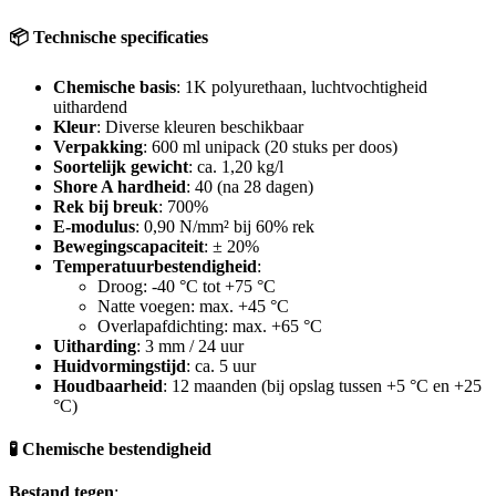
📦 Technische specificaties
Chemische basis
: 1K polyurethaan, luchtvochtigheid
uithardend
Kleur
: Diverse kleuren beschikbaar
Verpakking
: 600 ml unipack (20 stuks per doos)
Soortelijk gewicht
: ca. 1,20 kg/l
Shore A hardheid
: 40 (na 28 dagen)
Rek bij breuk
: 700%
E-modulus
: 0,90 N/mm² bij 60% rek
Bewegingscapaciteit
: ± 20%
Temperatuurbestendigheid
:
Droog: -40 °C tot +75 °C
Natte voegen: max. +45 °C
Overlapafdichting: max. +65 °C
Uitharding
: 3 mm / 24 uur
Huidvormingstijd
: ca. 5 uur
Houdbaarheid
: 12 maanden (bij opslag tussen +5 °C en +25
°C)
🧪 Chemische bestendigheid
Bestand tegen
: