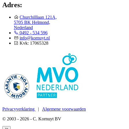
Adres:
Churchilllaan 121A,
5705 BK Helmond,
Nederland
0492 - 534 596
info@kornuyt.nl
Kvk: 17065328
Privacyverklaring
|
Algemene voorwaarden
© 2003 - 2026 - C. Kornuyt BV