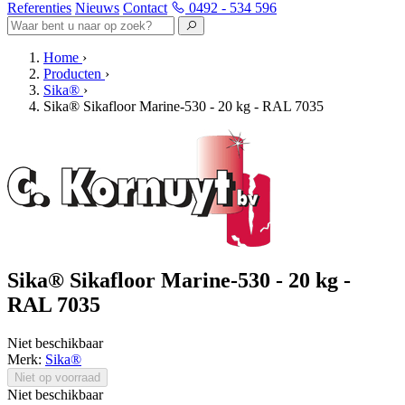
Referenties
Nieuws
Contact
0492 - 534 596
Home
›
Producten
›
Sika®
›
Sika® Sikafloor Marine-530 - 20 kg - RAL 7035
Sika® Sikafloor Marine-530 - 20 kg -
RAL 7035
Niet beschikbaar
Merk:
Sika®
Niet op voorraad
Niet beschikbaar