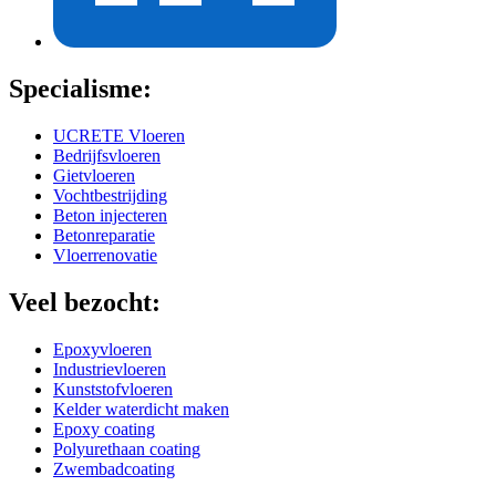
Specialisme:
UCRETE Vloeren
Bedrijfsvloeren
Gietvloeren
Vochtbestrijding
Beton injecteren
Betonreparatie
Vloerrenovatie
Veel bezocht:
Epoxyvloeren
Industrievloeren
Kunststofvloeren
Kelder waterdicht maken
Epoxy coating
Polyurethaan coating
Zwembadcoating