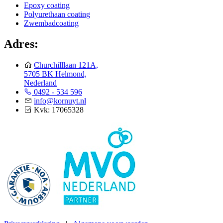
Epoxy coating
Polyurethaan coating
Zwembadcoating
Adres:
Churchilllaan 121A,
5705 BK Helmond,
Nederland
0492 - 534 596
info@kornuyt.nl
Kvk: 17065328