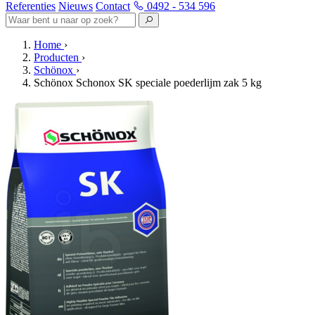
Referenties
Nieuws
Contact
0492 - 534 596
Home
›
Producten
›
Schönox
›
Schönox Schonox SK speciale poederlijm zak 5 kg