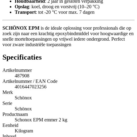
Houdbaarheid
: 2 jaar in gesloten verpakking
Opslag
: koel, droog en vorstvrij (10–20 °C)
Transport
: tot -20 °C voor max. 7 dagen
SCHÖNOX EPM
is de ideale oplossing voor professionals die op
zoek zijn naar een krachtig epoxybindmiddel voor hoogwaardige en
snelle morteltoepassingen op vrijwel iedere ondergrond. Perfect
voor zware industriële toepassingen
Specificaties
Artikelnummer
487908
Artikelnummer / EAN Code
4016447023256
Merk
Schönox
Serie
Schönox
Productnaam
Schonox EPM emmer 2 kg
Eenheid
Kilogram
Inhoud