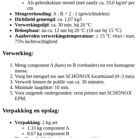
Als gebruiksklare mortel (met zand): ca. 19,0 kg/m² per
cm
Mengverhouding
: A : B = 2 : 1 (gewichtsdelen)
Dichtheid gemengd
: ca. 1,07 kg/l
Verwerkingstijd
: ca. 30 min. bij 20 °C
Beloopbaar
: na ca. 12 uur bij 20 °C (18 uur bij 15 °C)
Aanbevolen verwerkingstemperatuur
: ≥ 15 °C vloer / max.
75% luchtvochtigheid
Verwerking:
Meng component A (hars) en B (verharder) tot een homogene
massa.
Voeg het mengsel toe aan SCHÖNOX kwartszand (0–3 mm).
Verwerk binnen de potlife van ca. 30 minuten.
Minimale laagdikte: 10 mm.
Voor zuigende ondergronden: eerst primen met SCHÖNOX
EPM.
Verpakking en opslag:
Verpakking
: 2 kg set
1,33 kg component A
0,67 kg component B