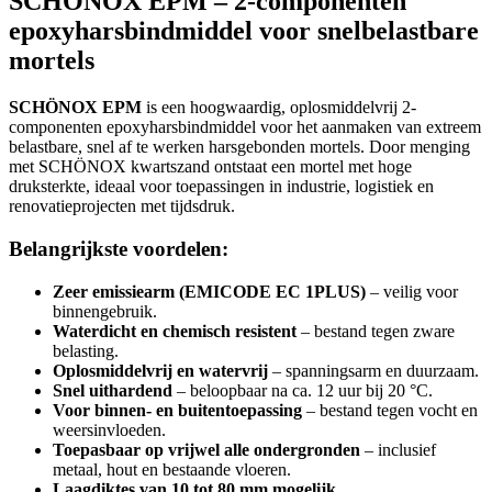
SCHÖNOX EPM – 2-componenten
epoxyharsbindmiddel voor snelbelastbare
mortels
SCHÖNOX EPM
is een hoogwaardig, oplosmiddelvrij 2-
componenten epoxyharsbindmiddel voor het aanmaken van extreem
belastbare, snel af te werken harsgebonden mortels. Door menging
met SCHÖNOX kwartszand ontstaat een mortel met hoge
druksterkte, ideaal voor toepassingen in industrie, logistiek en
renovatieprojecten met tijdsdruk.
Belangrijkste voordelen:
Zeer emissiearm (EMICODE EC 1PLUS)
– veilig voor
binnengebruik.
Waterdicht en chemisch resistent
– bestand tegen zware
belasting.
Oplosmiddelvrij en watervrij
– spanningsarm en duurzaam.
Snel uithardend
– beloopbaar na ca. 12 uur bij 20 °C.
Voor binnen- en buitentoepassing
– bestand tegen vocht en
weersinvloeden.
Toepasbaar op vrijwel alle ondergronden
– inclusief
metaal, hout en bestaande vloeren.
Laagdiktes van 10 tot 80 mm mogelijk
.