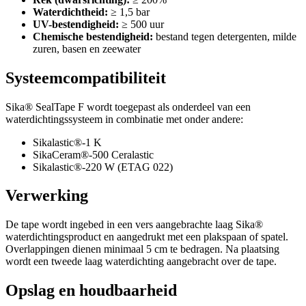
Waterdichtheid:
≥ 1,5 bar
UV-bestendigheid:
≥ 500 uur
Chemische bestendigheid:
bestand tegen detergenten, milde
zuren, basen en zeewater
Systeemcompatibiliteit
Sika® SealTape F wordt toegepast als onderdeel van een
waterdichtingssysteem in combinatie met onder andere:
Sikalastic®-1 K
SikaCeram®-500 Ceralastic
Sikalastic®-220 W (ETAG 022)
Verwerking
De tape wordt ingebed in een vers aangebrachte laag Sika®
waterdichtingsproduct en aangedrukt met een plakspaan of spatel.
Overlappingen dienen minimaal 5 cm te bedragen. Na plaatsing
wordt een tweede laag waterdichting aangebracht over de tape.
Opslag en houdbaarheid