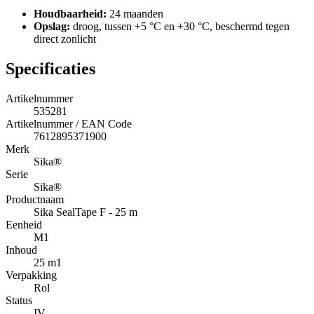
Houdbaarheid:
24 maanden
Opslag:
droog, tussen +5 °C en +30 °C, beschermd tegen
direct zonlicht
Specificaties
Artikelnummer
535281
Artikelnummer / EAN Code
7612895371900
Merk
Sika®
Serie
Sika®
Productnaam
Sika SealTape F - 25 m
Eenheid
M1
Inhoud
25 m1
Verpakking
Rol
Status
IV