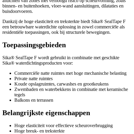
afdichten van zones met verhoogd risico op scheurvorming, zoals
binnen- en buitenhoeken, vloer-wand aansluitingen, dilataties en
buisdoorvoeren.
Dankzij de hoge elasticiteit en treksterkte biedt Sika® SealTape F
een betrouwbare waterdichte oplossing in zowel commerciële als
residentiële toepassingen, ook bij structurele bewegingen.
Toepassingsgebieden
Sika® SealTape F wordt gebruikt in combinatie met geschikte
Sika® waterdichtingsproducten voor:
Commerciële natte ruimtes met hoge mechanische belasting
Private natte ruimtes
Koude opslagruimtes, carwashes en grootkeukens
Zwembaden en waterbekkens in combinatie met keramische
tegels
Balkons en terrassen
Belangrijkste eigenschappen
Hoge elasticiteit voor effectieve scheuroverbrugging
Hoge breuk- en treksterkte