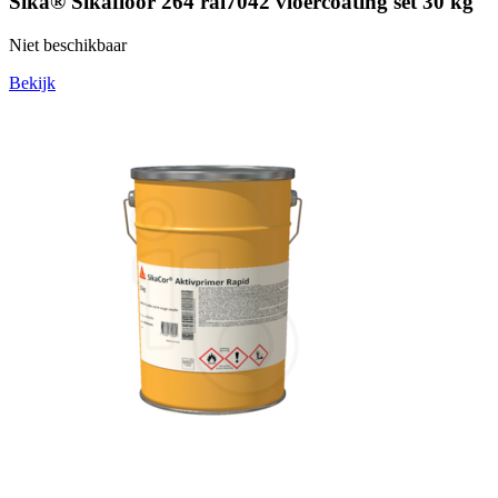
Sika® Sikafloor 264 ral7042 vloercoating set 30 kg
Niet beschikbaar
Bekijk