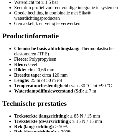
Waterdicht tot ≥ 1,5 bar
Zeer dun profiel voor eenvoudige integratie in systemen
Goede hechting in combinatie met Sika®
waterdichtingsproducten
Gemakkelijk en veilig te verwerken
Productinformatie
Chemische basis afdichtingslaag:
Thermoplastische
elastomeren (TPE)
Fleece:
Polypropyleen
Kleur:
Geel
Dikte:
circa 0,66 mm
Breedte tape:
circa 120 mm
Lengte:
25 m of 50 m rol
Temperatuurbestendigheid:
van -30 °C tot +90 °C
Waterdampdiffusieweerstand (Sd):
≥ 7 m
Technische prestaties
Treksterkte (langsrichting):
≥ 85 N / 15 mm
Treksterkte (dwarsrichting):
≥ 15 N / 15 mm
Rek (langsrichting):
≥ 50%
Rek (dwarsrichting):
≥ 200%