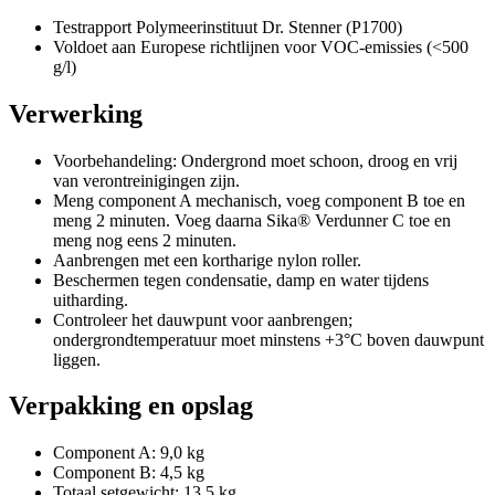
Testrapport Polymeerinstituut Dr. Stenner (P1700)
Voldoet aan Europese richtlijnen voor VOC-emissies (<500
g/l)
Verwerking
Voorbehandeling: Ondergrond moet schoon, droog en vrij
van verontreinigingen zijn.
Meng component A mechanisch, voeg component B toe en
meng 2 minuten. Voeg daarna Sika® Verdunner C toe en
meng nog eens 2 minuten.
Aanbrengen met een kortharige nylon roller.
Beschermen tegen condensatie, damp en water tijdens
uitharding.
Controleer het dauwpunt voor aanbrengen;
ondergrondtemperatuur moet minstens +3°C boven dauwpunt
liggen.
Verpakking en opslag
Component A: 9,0 kg
Component B: 4,5 kg
Totaal setgewicht: 13,5 kg