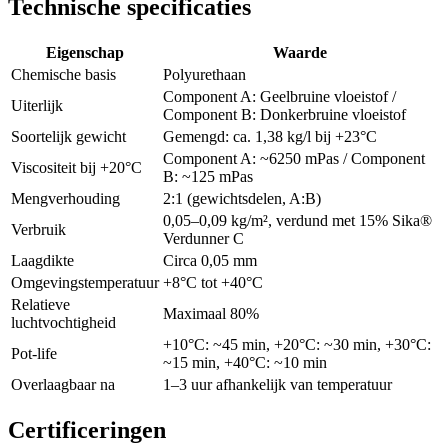
Technische specificaties
Eigenschap
Waarde
Chemische basis
Polyurethaan
Component A: Geelbruine vloeistof /
Uiterlijk
Component B: Donkerbruine vloeistof
Soortelijk gewicht
Gemengd: ca. 1,38 kg/l bij +23°C
Component A: ~6250 mPas / Component
Viscositeit bij +20°C
B: ~125 mPas
Mengverhouding
2:1 (gewichtsdelen, A:B)
0,05–0,09 kg/m², verdund met 15% Sika®
Verbruik
Verdunner C
Laagdikte
Circa 0,05 mm
Omgevingstemperatuur
+8°C tot +40°C
Relatieve
Maximaal 80%
luchtvochtigheid
+10°C: ~45 min, +20°C: ~30 min, +30°C:
Pot-life
~15 min, +40°C: ~10 min
Overlaagbaar na
1–3 uur afhankelijk van temperatuur
Certificeringen