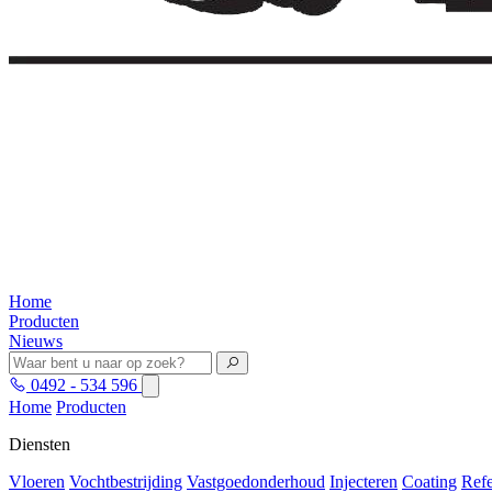
Home
Producten
Nieuws
0492 - 534 596
Home
Producten
Diensten
Vloeren
Vochtbestrijding
Vastgoedonderhoud
Injecteren
Coating
Refe