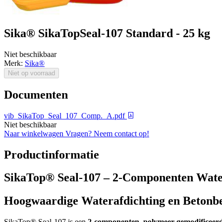
Sika® SikaTopSeal-107 Standard - 25 kg
Niet beschikbaar
Merk:
Sika®
Niet op voorraad
Documenten
vib_SikaTop_Seal_107_Comp._A.pdf
Niet beschikbaar
Naar winkelwagen
Vragen? Neem contact op!
Productinformatie
SikaTop® Seal-107 – 2-Componenten Wate
Hoogwaardige Waterafdichting en Betonb
SikaTop® Seal-107 is een
2-componenten, polymeer gemodificeerd