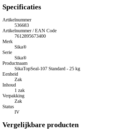
Specificaties
Artikelnummer
536683
Artikelnummer / EAN Code
7612895673400
Merk
Sika®
Serie
Sika®
Productnaam
SikaTopSeal-107 Standard - 25 kg
Eenheid
Zak
Inhoud
1 zak
Verpakking
Zak
Status
IV
Vergelijkbare producten