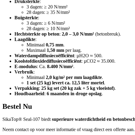
Druksterkte
:
3 dagen: ≥ 20 N/mm²
28 dagen: ≥ 35 N/mm²
Buigsterkte
:
3 dagen: ≥ 6 N/mm²
28 dagen: ≥ 10 N/mm²
Hechtsterkte op beton
:
2,0 – 3,0 N/mm²
(betonbreuk).
Laagdikte
:
Minimaal
0,75 mm
.
Maximaal
1,50 mm
per laag.
Waterdampdiffusiecoëfficiënt
: µH2O ≈ 500.
Koolstofdioxidediffusiecoëfficiënt
: µCO2 ≈ 35.000.
E-modulus
: Ca.
8.400 N/mm²
.
Verbruik
:
Minimaal
2,0 kg/m² per mm laagdikte
.
1 set (25 kg) levert ca. 12,5 liter mortel
.
Verpakking
:
25 kg set (20 kg zak + 5 kg vloeistof)
.
Houdbaarheid
:
6 maanden in droge opslag
.
Bestel Nu
SikaTop® Seal-107 biedt
superieure waterdichtheid en betonbesc
Neem contact op voor meer informatie of vraag direct een offerte aan.