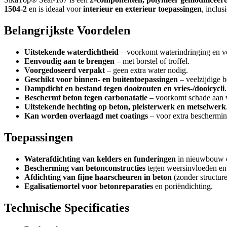
1504-2
en is ideaal voor
interieur en exterieur toepassingen
, inclu
Belangrijkste Voordelen
Uitstekende waterdichtheid
– voorkomt waterindringing en v
Eenvoudig aan te brengen
– met borstel of troffel.
Voorgedoseerd verpakt
– geen extra water nodig.
Geschikt voor binnen- en buitentoepassingen
– veelzijdige 
Dampdicht en bestand tegen dooizouten en vries-/dooicycli
.
Beschermt beton tegen carbonatatie
– voorkomt schade aan 
Uitstekende hechting op beton, pleisterwerk en metselwerk
Kan worden overlaagd met coatings
– voor extra bescherming
Toepassingen
Waterafdichting van kelders en funderingen
in nieuwbouw e
Bescherming van betonconstructies
tegen weersinvloeden en 
Afdichting van fijne haarscheuren in beton
(zonder structur
Egalisatiemortel voor betonreparaties
en poriëndichting.
Technische Specificaties