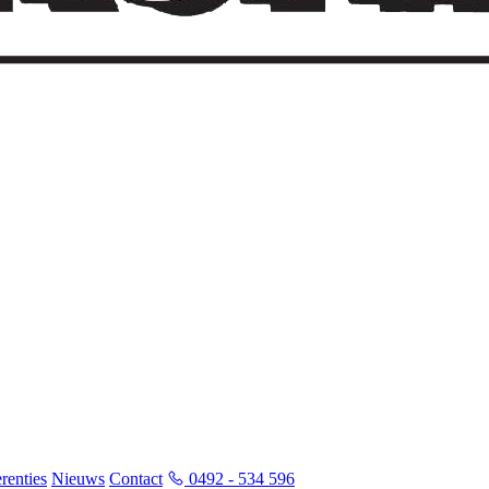
renties
Nieuws
Contact
0492 - 534 596