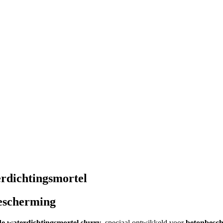
rdichtingsmortel
escherming
e waterdichtingsmortel slurry
, speciaal ontwikkeld voor
betonbesch