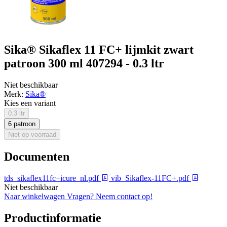
Sika® Sikaflex 11 FC+ lijmkit zwart
patroon 300 ml 407294 - 0.3 ltr
Niet beschikbaar
Merk:
Sika®
Kies een variant
0.3 ltr
6 patroon
Niet op voorraad
Documenten
tds_sikaflex11fc+icure_nl.pdf
vib_Sikaflex-11FC+.pdf
Niet beschikbaar
Naar winkelwagen
Vragen? Neem contact op!
Productinformatie