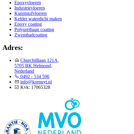
Epoxyvloeren
Industrievloeren
Kunststofvloeren
Kelder waterdicht maken
Epoxy coating
Polyurethaan coating
Zwembadcoating
Adres:
Churchilllaan 121A,
5705 BK Helmond,
Nederland
0492 - 534 596
info@kornuyt.nl
Kvk: 17065328