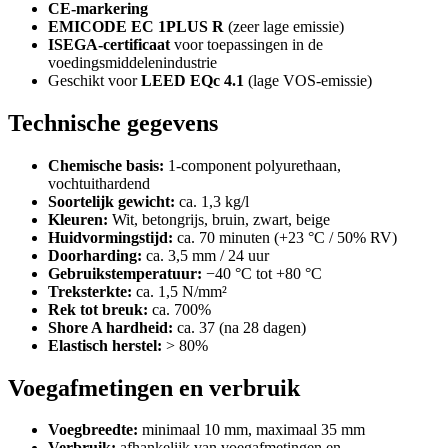
CE-markering
EMICODE EC 1PLUS R
(zeer lage emissie)
ISEGA-certificaat
voor toepassingen in de
voedingsmiddelenindustrie
Geschikt voor
LEED EQc 4.1
(lage VOS-emissie)
Technische gegevens
Chemische basis:
1-component polyurethaan,
vochtuithardend
Soortelijk gewicht:
ca. 1,3 kg/l
Kleuren:
Wit, betongrijs, bruin, zwart, beige
Huidvormingstijd:
ca. 70 minuten (+23 °C / 50% RV)
Doorharding:
ca. 3,5 mm / 24 uur
Gebruikstemperatuur:
−40 °C tot +80 °C
Treksterkte:
ca. 1,5 N/mm²
Rek tot breuk:
ca. 700%
Shore A hardheid:
ca. 37 (na 28 dagen)
Elastisch herstel:
> 80%
Voegafmetingen en verbruik
Voegbreedte:
minimaal 10 mm, maximaal 35 mm
Verbruik:
afhankelijk van voegafmetingen en