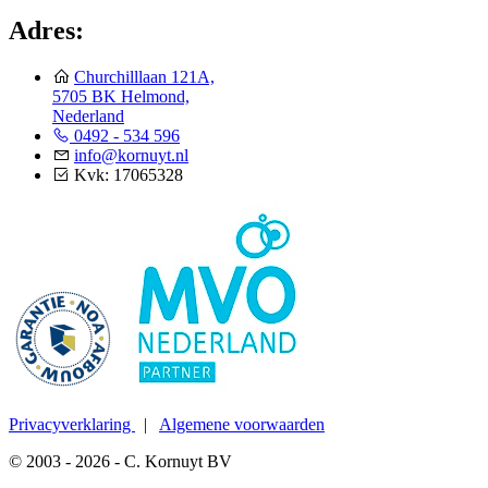
Adres:
Churchilllaan 121A,
5705 BK Helmond,
Nederland
0492 - 534 596
info@kornuyt.nl
Kvk: 17065328
Privacyverklaring
|
Algemene voorwaarden
© 2003 - 2026 - C. Kornuyt BV