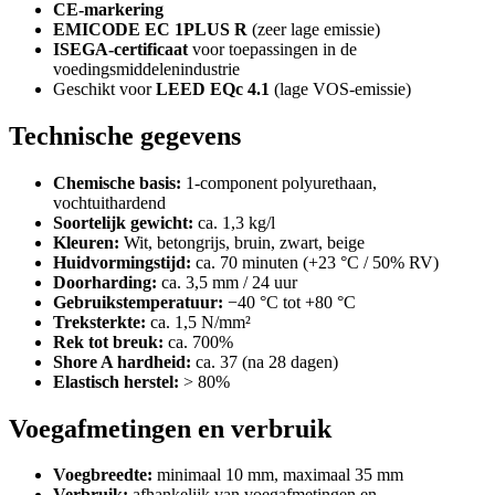
CE-markering
EMICODE EC 1PLUS R
(zeer lage emissie)
ISEGA-certificaat
voor toepassingen in de
voedingsmiddelenindustrie
Geschikt voor
LEED EQc 4.1
(lage VOS-emissie)
Technische gegevens
Chemische basis:
1-component polyurethaan,
vochtuithardend
Soortelijk gewicht:
ca. 1,3 kg/l
Kleuren:
Wit, betongrijs, bruin, zwart, beige
Huidvormingstijd:
ca. 70 minuten (+23 °C / 50% RV)
Doorharding:
ca. 3,5 mm / 24 uur
Gebruikstemperatuur:
−40 °C tot +80 °C
Treksterkte:
ca. 1,5 N/mm²
Rek tot breuk:
ca. 700%
Shore A hardheid:
ca. 37 (na 28 dagen)
Elastisch herstel:
> 80%
Voegafmetingen en verbruik
Voegbreedte:
minimaal 10 mm, maximaal 35 mm
Verbruik:
afhankelijk van voegafmetingen en