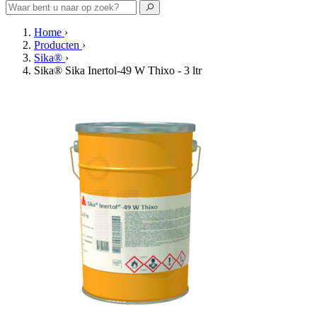
Home
›
Producten
›
Sika®
›
Sika® Sika Inertol-49 W Thixo - 3 ltr