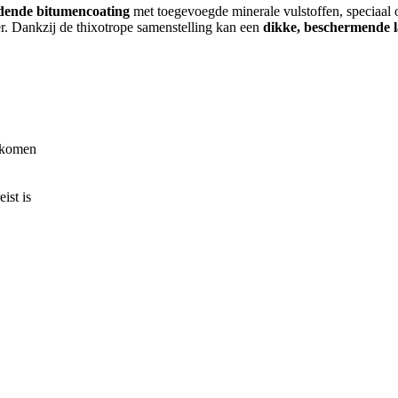
dende bitumencoating
met toegevoegde minerale vulstoffen, speciaal
r. Dankzij de thixotrope samenstelling kan een
dikke, beschermende 
g komen
ist is