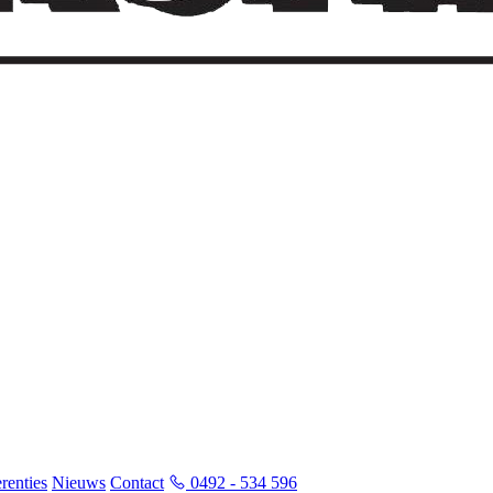
renties
Nieuws
Contact
0492 - 534 596