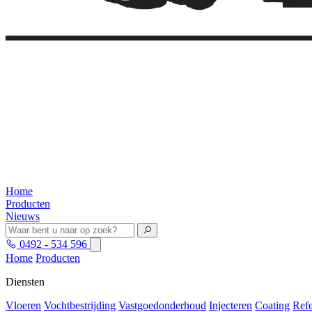
Home
Producten
Nieuws
0492 - 534 596
Home
Producten
Diensten
Vloeren
Vochtbestrijding
Vastgoedonderhoud
Injecteren
Coating
Refe